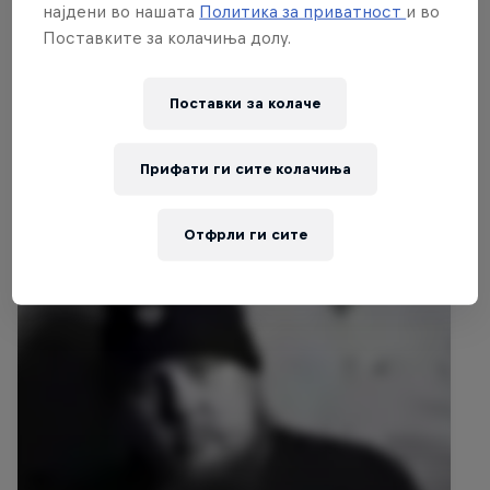
Pional as well as appearances from house
најдени во нашата
Политика за приватност
и во
collective Studio Barnhus and Red Bull
Поставките за колачиња долу.
Music Academy alumni Kornél Kovács and
Axel Boman.
Поставки за колачe
Прифати ги сите колачиња
Поврзани видеа
Отфрли ги сите