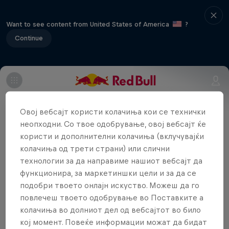
Want to see content from United States of America
?
Continue
Tucked away in the heart of Sweden, Way
Out West is an annual festival with an
Овој вебсајт користи колачиња кои се технички
неопходни. Со твое одобрување, овој вебсајт ќе
intimate feel and a consistently stellar
користи и дополнителни колачиња (вклучувајќи
line-up. This year, headliners include
колачиња од трети страни) или слични
Royksopp & Robyn, Neneh Cherry with
технологии за да направиме нашиот вебсајт да
RocketNumberNine and Little Dragon. At
функционира, за маркетиншки цели и за да се
the 3000-capacity RBMA stage - located
подобри твоето онлајн искуство. Можеш да го
повлечеш твоето одобрување во Поставките а
in the main festival area for the first time
колачиња во долниот дел од вебсајтот во било
- you'll be able to catch Jamie xx and
кој момент. Повеќе информации можат да бидат