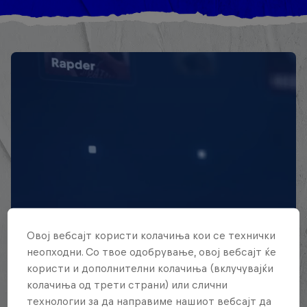
EXPLORA TODAS SUS
Овој вебсајт користи колачиња кои се технички
BATALLAS
неопходни. Со твое одобрување, овој вебсајт ќе
користи и дополнителни колачиња (вклучувајќи
Explora la Galaxia de Batalla, quién es
колачиња од трети страни) или слични
quién en la mayor competición de
технологии за да направиме нашиот вебсајт да