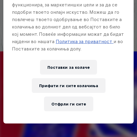
freestyle de habla hispana.
функционира, за маркетиншки цели и за да се
подобри твоето онлајн искуство. Можеш да го
Explora la Galaxia de Red Bull Batalla
повлечеш твоето одобрување во Поставките а
колачиња во долниот дел од вебсајтот во било
кој момент. Повеќе информации можат да бидат
најдени во нашата
Политика за приватност
и во
Поставките за колачиња долу.
Поставки за колачe
Прифати ги сите колачиња
Отфрли ги сите