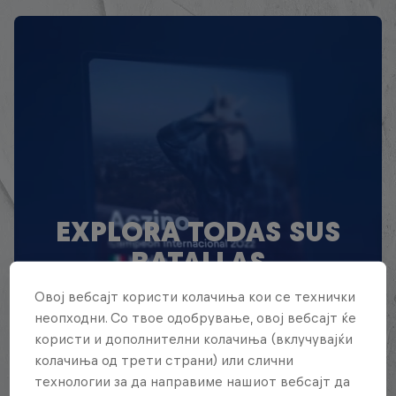
EXPLORA TODAS SUS
BATALLAS
Овој вебсајт користи колачиња кои се технички
Explora la Galaxia de Batalla, quién es
неопходни. Со твое одобрување, овој вебсајт ќе
quién en la mayor competición de
користи и дополнителни колачиња (вклучувајќи
freestyle de habla hispana.
колачиња од трети страни) или слични
технологии за да направиме нашиот вебсајт да
Explora la Galaxia de Red Bull Batalla