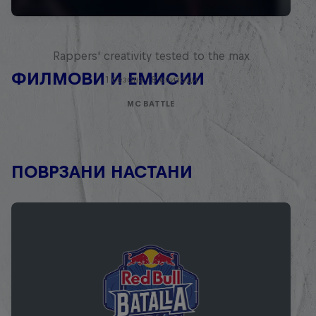
Red Bull Mic Flex
Rappers' creativity tested to the max
ФИЛМОВИ И ЕМИСИИ
1 сезона · 8 епизоди
MC BATTLE
ПОВРЗАНИ НАСТАНИ