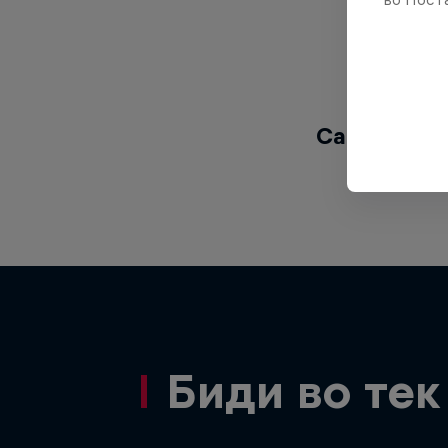
Сакаш да в
Биди во тек