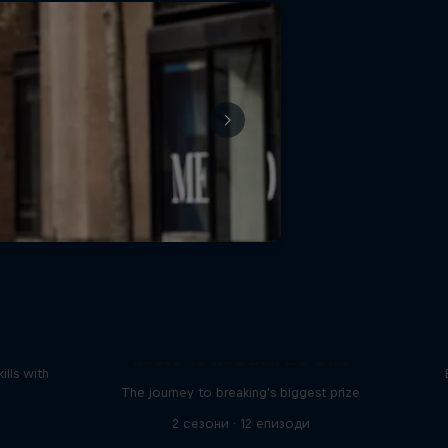
reak
Route to Red Bull BC One
ills with
The journey to breaking's biggest prize
2 сезони · 12 епизоди