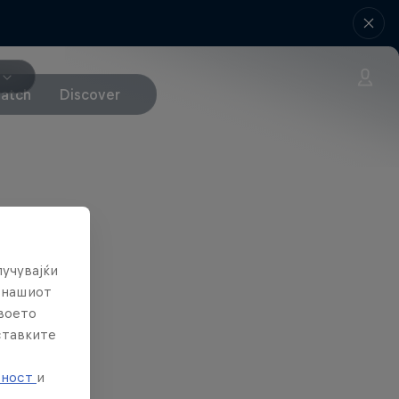
atch
Discover
лучувајќи
е нашиот
твоето
ставките
е
тност
и