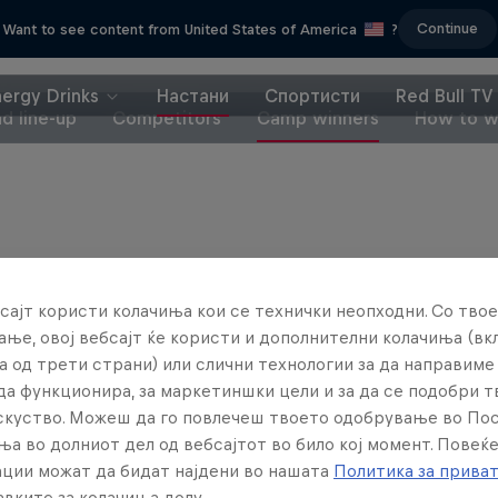
Continue
Want to see content from United States of America
?
nergy Drinks
Настани
Спортисти
Red Bull TV
d line-up
Competitors
Camp winners
How to w
Партнери
сајт користи колачиња кои се технички неопходни. Со твое
ње, овој вебсајт ќе користи и дополнителни колачиња (вк
а од трети страни) или слични технологии за да направим
да функционира, за маркетиншки цели и за да се подобри 
искуство. Можеш да го повлечеш твоето одобрување во По
ња во долниот дел од вебсајтот во било кој момент. Повеќ
ции можат да бидат најдени во нашата
Политика за прива
вките за колачиња долу.