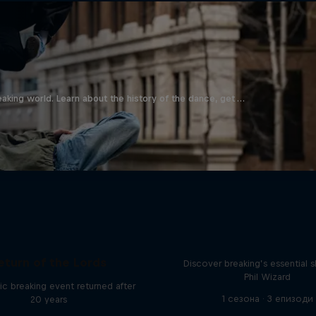
aking world. Learn about the history of the dance, get …
What it Takes to B
eturn of the Lords
Discover breaking’s essential sk
Phil Wizard
ic breaking event returned after
1 сезона · 3 епизоди
20 years