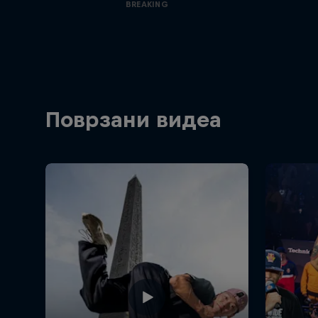
BREAKING
Поврзани видеа