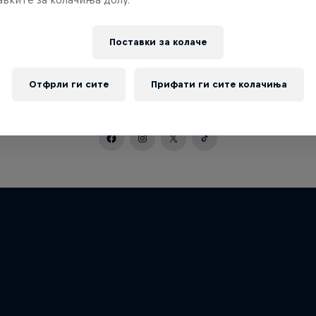
Поставки за колачe
Отфрли ги сите
Прифати ги сите колачиња
идиш повеќе од Red Bull BC One World F
Janeiro?