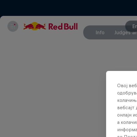
E
Info
Judges an
Овој веб
одобрува
колачињ
вебсајт 
онлајн 
а колачи
информа
во Поста