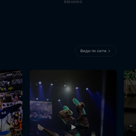
BREAKING
Види ги сите