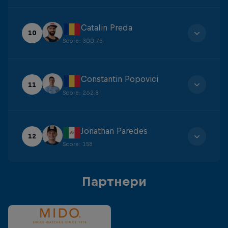
Catalin Preda
10
Score
:
300.75
Constantin Popovici
11
Score
:
262.8
Jonathan Paredes
12
Score
:
158
Партнери