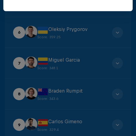
5
Score
:
360.45
Oleksiy Prygorov
6
Score
:
359.25
Miguel Garcia
7
Score
:
348.1
Braden Rumpit
8
Score
:
343.6
Carlos Gimeno
9
Score
:
329.4