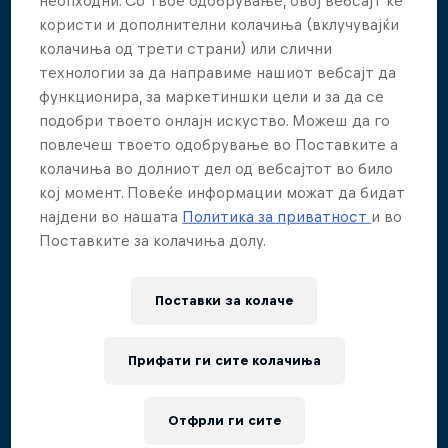
користи и дополнителни колачиња (вклучувајќи
Aidan Heslop
колачиња од трети страни) или слични
1
Score
:
451.55
технологии за да направиме нашиот вебсајт да
функционира, за маркетиншки цели и за да се
подобри твоето онлајн искуство. Можеш да го
James Lichtenstein
повлечеш твоето одобрување во Поставките а
2
Score
:
444.8
колачиња во долниот дел од вебсајтот во било
кој момент. Повеќе информации можат да бидат
најдени во нашата
Политика за приватност
и во
Nikita Fedotov
Поставките за колачиња долу.
3
Score
:
397.95
Поставки за колачe
Yolotl Martinez
4
Прифати ги сите колачиња
Score
:
365
Отфрли ги сите
David Colturi