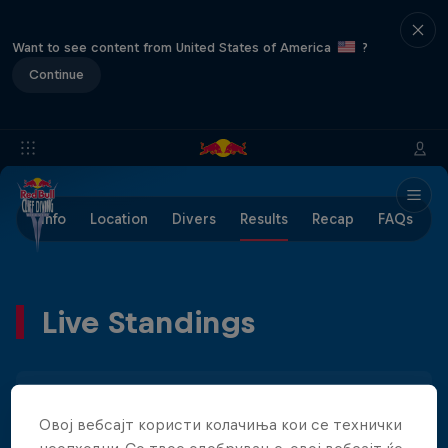
Want to see content from United States of America
?
Continue
Info
Location
Divers
Results
Recap
FAQs
Live Standings
Men
Women
Овој вебсајт користи колачиња кои се технички
неопходни. Со твое одобрување, овој вебсајт ќе