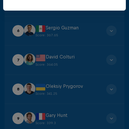
5
Score
:
388.4
Sergio Guzman
6
Score
:
367.65
David Colturi
7
Score
:
364.05
Oleksiy Prygorov
8
Score
:
341.25
Gary Hunt
9
Score
:
339.3