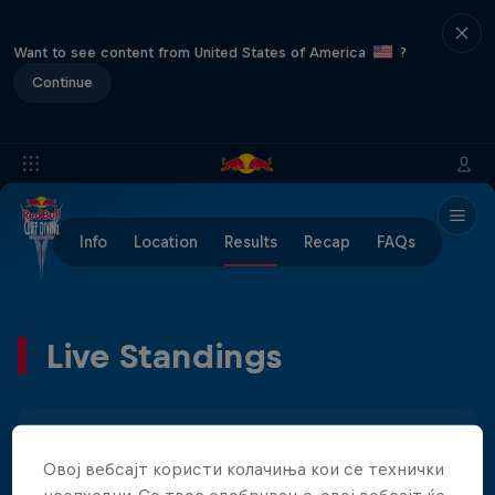
Want to see content from United States of America
?
Continue
Info
Location
Results
Recap
FAQs
Live Standings
Men
Women
Овој вебсајт користи колачиња кои се технички
неопходни. Со твое одобрување, овој вебсајт ќе