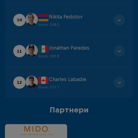
Nikita Fedotov
10
Score
:
338.2
Jonathan Paredes
11
Score
:
325.8
Charles Labadie
12
Score
:
277.7
Партнери