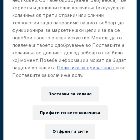
користи и дополнителни колачиња (вклучувајќи
Aidan Heslop
колачиња од трети страни) или слични
1
Score
:
475.8
технологии за да направиме нашиот вебсајт да
функционира, за маркетиншки цели и за да се
подобри твоето онлајн искуство. Можеш да го
Constantin Popovici
повлечеш твоето одобрување во Поставките а
2
Score
:
438.6
колачиња во долниот дел од вебсајтот во било
кој момент. Повеќе информации можат да бидат
најдени во нашата
Политика за приватност
и во
Yolotl Martinez
Поставките за колачиња долу.
3
Score
:
422.3
Поставки за колачe
James Lichtenstein
4
Прифати ги сите колачиња
Score
:
405
Отфрли ги сите
Carlos Gimeno