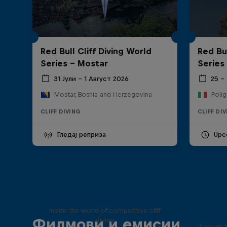
Red Bull Cliff Diving World
Red Bul
Series - Mostar
Series
31 Јули – 1 Август 2026
25 –
Mostar, Bosnia and Herzegovina
Polig
CLIFF DIVING
CLIFF DI
Гледај реприза
Upc
More than a Dive
Inside the world of competitive cliff
Филмови и емисии
diving
A return 