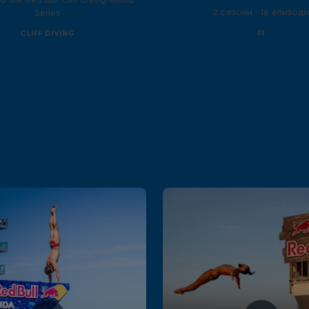
2 сезони · 16 епизод
Series
CLIFF DIVING
F1