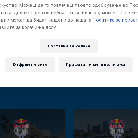
искуство. Можеш да го повлечеш твоето одобрување во По
ња во долниот дел од вебсајтот во било кој момент. Повеќ
ции можат да бидат најдени во нашата
Политика за прива
вките за колачиња долу.
Се случи грешка
Поставки за колачe
Отфрли ги сите
Прифати ги сите колачиња