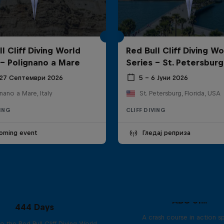
l Cliff Diving World
Red Bull Cliff Diving Wo
 - Polignano a Mare
Series - St. Petersburg
 27 Септември 2026
5 – 6 Јуни 2026
nano a Mare, Italy
St. Petersburg, Florida, USA
VING
CLIFF DIVING
oming event
Гледај реприза
ABC of...
444 Days
A crash course in action s
to the Red Bull Cliff Diving World