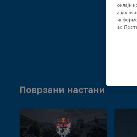
онлајн 
а колачи
информа
во Поста
Поврзани настани