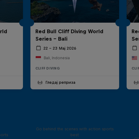
rld
Red Bull Cliff Diving World
Re
Series - Bali
Se
22 – 23 Мај 2026
Bali, Indonesia
CLIFF DIVING
CLI
Гледај реприза
Ultimate Rush
Go behind the scenes with action sports
ports
best
Cl