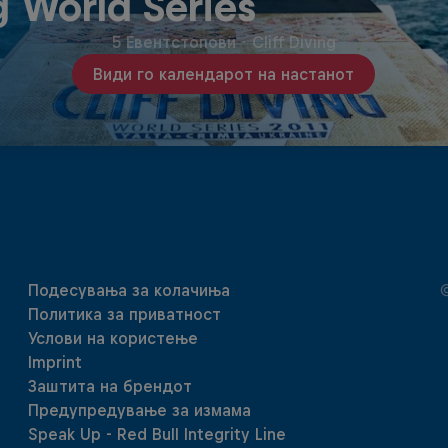
g World Series
5 Евентстопови
·
Cliff Diving
Види го календарот на настанот