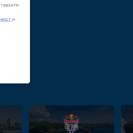
ставките
е
тност
и