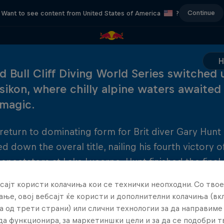
Continue
Want to see content from United States of America
?
d Bull Cliff Diving World Series switched 
isikon, where chilly alpine waters awaited 
 magic.
 return to dominating form for Brit diver Gary Hunt 
d down the overal title, nailing his fourth victory o
 spectators at Lake Lucerne. Hunt finished the final
reach from winning taking his first overall title win.
сајт користи колачиња кои се технички неопходни. Со твое
ње, овој вебсајт ќе користи и дополнителни колачиња (вк
а од трети страни) или слични технологии за да направим
да функционира, за маркетиншки цели и за да се подобри 