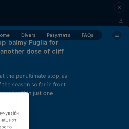
Home
Divers
Резултати
FAQs
up balmy Puglia for
another dose of cliff
at the penultimate stop, as
f the season so far in front
 round within just one
лучувајќи
е нашиот
твоето