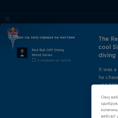
Дел од овој серијал на настани
The Re
cool S
Red Bull Cliff Diving
diving
World Series
6 локации на турата
It was a
he chase
of 3,500
point's 
Овој веб
одобрува
колачињ
вебсајт 