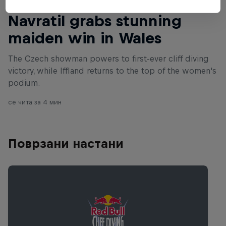
Читај го ова следно
Navratil grabs stunning
maiden win in Wales
The Czech showman powers to first-ever cliff diving
victory, while Iffland returns to the top of the women's
podium.
се чита за 4 мин
Поврзани настани