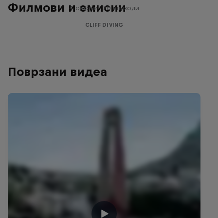
Филмови и емисии
4 сезони · 20 епизоди
CLIFF DIVING
Поврзани видеа