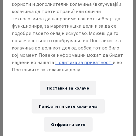
impressive series of dives from the 27m
користи и дополнителни колачиња (вклучувајќи
podium. The record-breaking Brit will be
колачиња од трети страни) или слични
looking to top the podium once again this
технологии за да направиме нашиот вебсајт да
time around.
функционира, за маркетиншки цели и за да се
подобри твоето онлајн искуство. Можеш да го
повлечеш твоето одобрување во Поставките а
колачиња во долниот дел од вебсајтот во било
кој момент. Повеќе информации можат да бидат
најдени во нашата
Политика за приватност
и во
Поставките за колачиња долу.
Поставки за колачe
Прифати ги сите колачиња
Отфрли ги сите