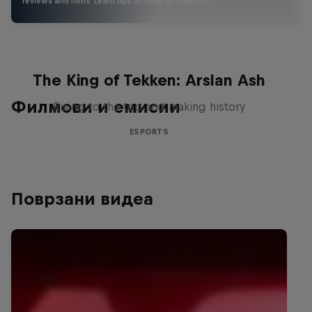
reviews and films. Learn tips on how to improve …
The King of Tekken: Arslan Ash
Филмови и емисии
Rising to the top and making history
ESPORTS
Поврзани видеа