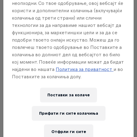
неопходни. Со твое одобрување, овој вебсајт ќе
now NA competitors can join
користи и дополнителни колачиња (вклучувајќи
international tournaments in a dedicated
колачиња од трети страни) или слични
технологии за да направиме нашиот вебсајт да
online qualifier!
функционира, за маркетиншки цели и за да се
подобри твоето онлајн искуство. Можеш да го
Red Bull Flick hosts international qualifiers all over
повлечеш твоето одобрување во Поставките а
the world with a chance for the best performing
колачиња во долниот дел од вебсајтот во било
duos to showcase their skills at the Red Bull Flick
кој момент. Повеќе информации можат да бидат
Invitational in Copenhagen, April 10 to October 9,
најдени во нашата
Политика за приватност
и во
2022.
Поставките за колачиња долу.
Start your journey to Copenhagen by registering for
Поставки за колачe
a qualifier near you!
Прифати ги сите колачиња
Партнери
Отфрли ги сите