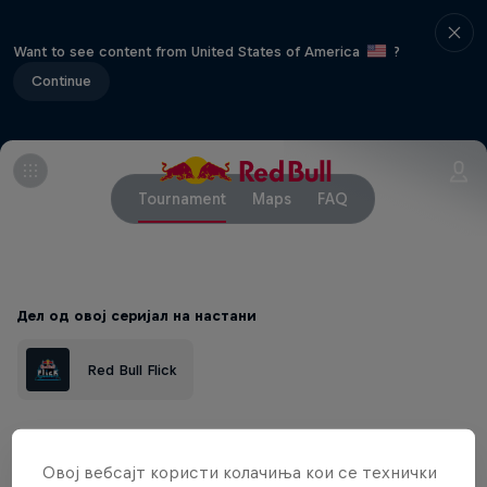
Want to see content from United States of America
?
Continue
Tournament
Maps
FAQ
Дел од овој серијал на настани
Red Bull Flick
Red Bull Flick's custom maps and
Овој вебсајт користи колачиња кои се технички
futuristic universe are back with a twist –