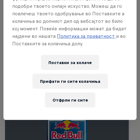
tournament - played in 10-minute rounds, no
подобри твоето онлајн искуство. Можеш да го
повлечеш твоето одобрување во Поставките а
breaks, no goalie. The special twist is to score –
колачиња во долниот дел од вебсајтот во било
when it matters: Goals scored in the first and last
кој момент. Повеќе информации можат да бидат
60 seconds of a game count double. 25-plus
најдени во нашата
Политика за приватност
и во
countries are participating globally in the fight to
Поставките за колачиња долу.
win a ticket to compete at the Global Finals in
Toronto, Canada.
Поставки за колачe
Поврзани настани
Прифати ги сите колачиња
Отфрли ги сите