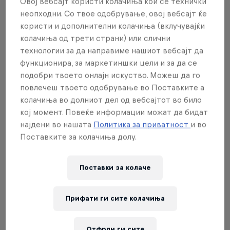
Овој вебсајт користи колачиња кои се технички
the winners of the national qualifiers in
неопходни. Со твое одобрување, овој вебсајт ќе
Italy, Switzerland and Finland. We trust
користи и дополнителни колачиња (вклучувајќи
колачиња од трети страни) или слични
that this decision will be understood and
технологии за да направиме нашиот вебсајт да
respected by everyone.
функционира, за маркетиншки цели и за да се
подобри твоето онлајн искуство. Можеш да го
повлечеш твоето одобрување во Поставките а
колачиња во долниот дел од вебсајтот во било
Партнери
кој момент. Повеќе информации можат да бидат
најдени во нашата
Политика за приватност
и во
Поставките за колачиња долу.
Поставки за колачe
Прифати ги сите колачиња
Отфрли ги сите