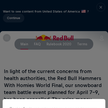
Want to see content from United States of America
?
Continue
Main
FAQ
Rulebook 2020
Terms
In light of the current concerns from
health authorities, the Red Bull Hammers
With Homies World Final, our snowboard
team battle event planned for April 7–9,
has been cancelled. The prize money
($10,000) will be split equally between