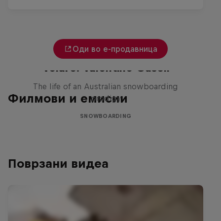
Оди во е-продавница
Volare: Valentino Guseli
The life of an Australian snowboarding
Филмови и емисии
prodigy
SNOWBOARDING
Поврзани видеа