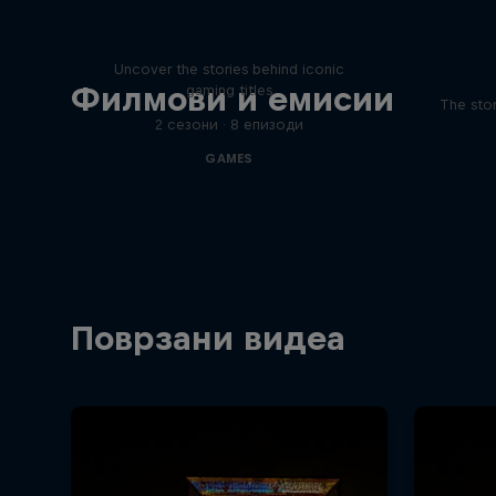
Levels
Uncover the stories behind iconic
Филмови и емисии
gaming titles
The stor
2 сезони · 8 епизоди
GAMES
Поврзани видеа