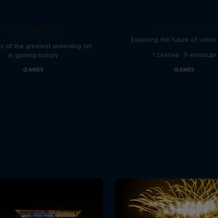
SCREENLAND
DRX The Rise
Exploring the future of vide
y of the greatest underdog run
1 сезона · 9 епизоди
in gaming history
GAMES
GAMES