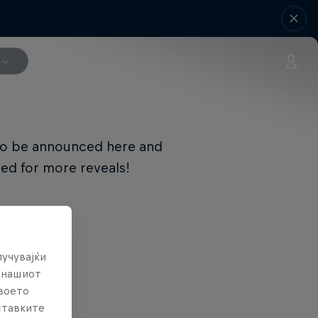
e to be announced here and
ed for more reveals!
лучувајќи
е нашиот
твоето
ставките