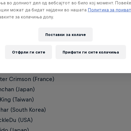
ња во долниот дел од вебсајтот во било кој момент. Повеќ
ard (Dominican Republic)
ции можат да бидат најдени во нашата
Политика за прива
вките за колачиња долу.
hikun (Japan)
 Bird (United Arab Emirates)
Поставки за колачe
ris Wong (Hong Kong)
om (USA)
Отфрли ги сите
Прифати ги сите колачиња
iki The Beast (Japan)
ski (United Kingdom)
ter Crimson (France)
chan (Japan)
 King (Taiwan)
har (South Korea)
ckleDu (USA)
ido (Japan)