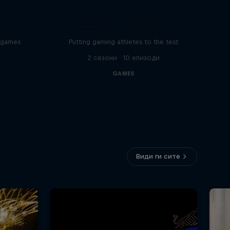
Away from Keyboard
o games
Putting gaming athletes to the test
2 сезони · 10 епизоди
GAMES
Види ги сите