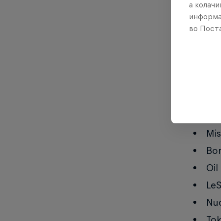
а колачи
Men
информа
во Поста
Gac
Big
Ch
iD
Hib
Bro
Mis
Bon
Oil
LeS
Nu
Tok