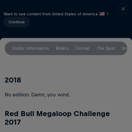
Want to see content from United States of America
?
Continue
Visitor information
Riders
Format
The Spot
Hist
2018
No edition. Damn, you wind.
Red Bull Megaloop Challenge
2017