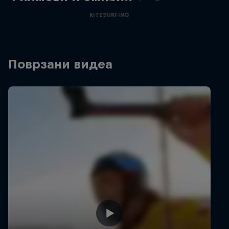
KITESURFING
Поврзани видеа