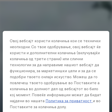
Овој вебсајт користи колачиња кои се технички
неопходни. Со твое одобрување, овој вебсајт ќе
користи и дополнителни колачиња (вклучувајќи
колачиња од трети страни) или слични
технологии за да направиме нашиот вебсајт да
функционира, за маркетиншки цели и за да се
подобри твоето онлајн искуство. Можеш да го
повлечеш твоето одобрување во Поставките а
колачиња во долниот дел од вебсајтот во било
кој момент. Повеќе информации можат да бидат
најдени во нашата
Политика за приватност
и во
Поставките за колачиња долу.