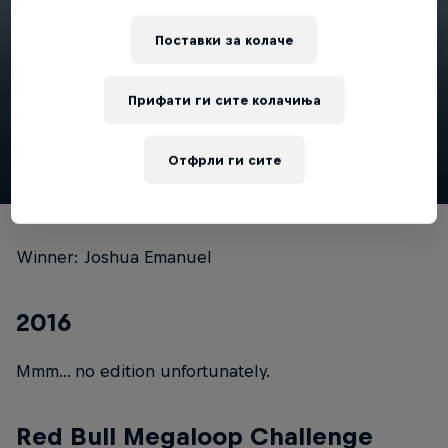
1 мин
Поставки за колачe
Red Bull Megaloop Challenge 2017
Прифати ги сите колачиња
Гледај
Отфрли ги сите
Winner: Joshua Emanuel
2016
Mmm... no edition unfortunately.
Red Bull Megaloop Challenge