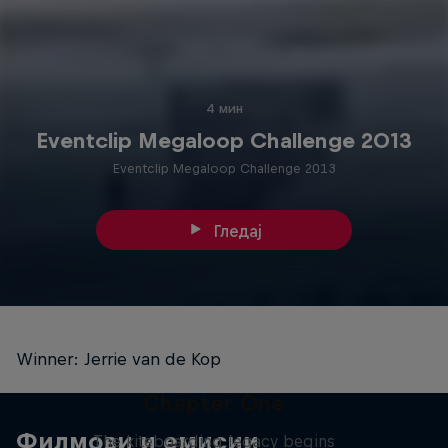
4 мин
Eventclip Megaloop Challenge 2013
Eventclip Megaloop Challenge 2013
Гледај
Winner: Jerrie van de Kop
Chapter One
Филмови и емисии
The kiteboarding legacy begins