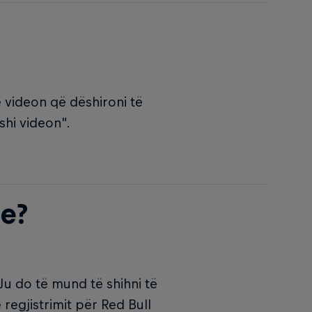
ë videon që dëshironi të
Fshi videon".
je?
u do të mund të shihni të
 regjistrimit për Red Bull