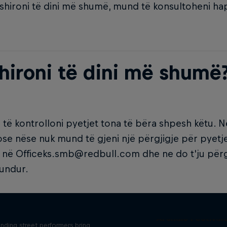
hironi të dini më shumë, mund të konsultoheni hap
hironi të dini më shumë
të kontrolloni pyetjet tona të bëra shpesh këtu. 
ose nëse nuk mund të gjeni një përgjigje për pyetj
 në Officeks.smb@redbull.com dhe ne do t'ju përg
mundur.
ur Street My Stage
Archaic Festival
nding street performers bring