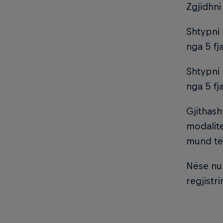
Zgjidhni 
Shtypni 
nga 5 fj
Shtypni 
nga 5 fj
Gjithash
modalite
mund të 
Nëse nuk
regjistr