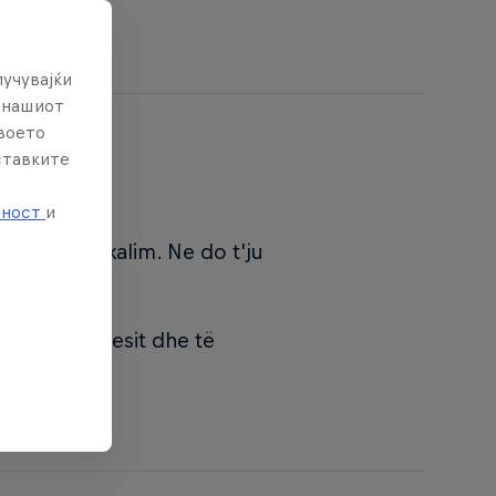
лучувајќи
е нашиот
твоето
ставките
е
тност
и
he një fjalëkalim. Ne do t'ju
j të përdoruesit dhe të