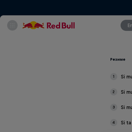
E
Резиме
Si mu
1
Si mu
2
Si m
3
Si ta
4