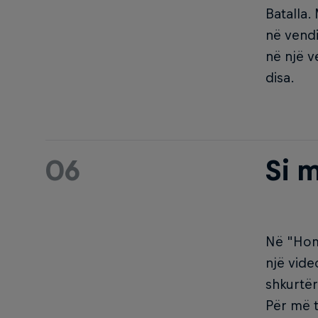
Batalla.
në vendi
në një v
disa.
06
Si 
Në "Home
një vide
shkurtër
Për më t