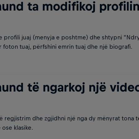
und ta modifikoj profili
e profili juaj (menyja e poshtme) dhe shtypni "Ndry
 foton tuaj, përfshini emrin tuaj dhe një biografi.
mund të ngarkoj një vide
në regjistrim dhe zgjidhni një nga dy mënyrat tona 
ose klasike.​