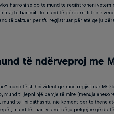
 Mos harroni se do të mund të regjistroheni vetëm 
n tuaj të banimit. Ju mund të përdorni filtrin e vend
end të caktuar për t'u regjistruar për atë që ju pë
mund të ndërveproj me M
" mund të shihni videot që kanë regjistruar MC-të
o, mund t'i jepni një pamje të mirë (menuja anësore
, mund të lini gjithashtu një koment për të thënë a
epër, mund të ruani videot që ju pëlqejnë që do t