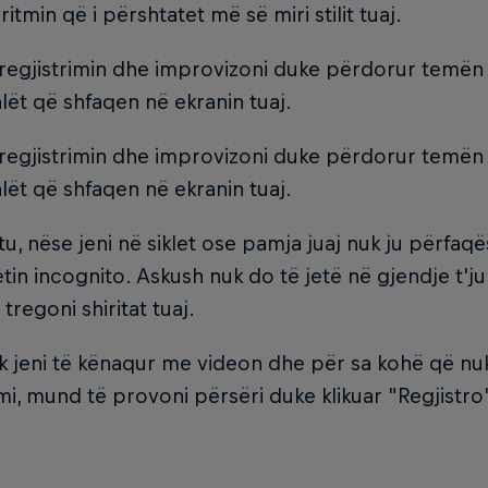
ritmin që i përshtatet më së miri stilit tuaj.​
regjistrimin dhe improvizoni duke përdorur temën
alët që shfaqen në ekranin tuaj.​
regjistrimin dhe improvizoni duke përdorur temën
alët që shfaqen në ekranin tuaj.
tu, nëse jeni në siklet ose pamja juaj nuk ju përfaq
tin incognito. Askush nuk do të jetë në gjendje t'ju
tregoni shiritat tuaj.
 jeni të kënaqur me videon dhe për sa kohë që nuk
imi, mund të provoni përsëri duke klikuar "Regjistro