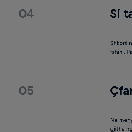
04
Si t
Shkoni n
fshini. P
05
Çfa
Në meny
gjitha n