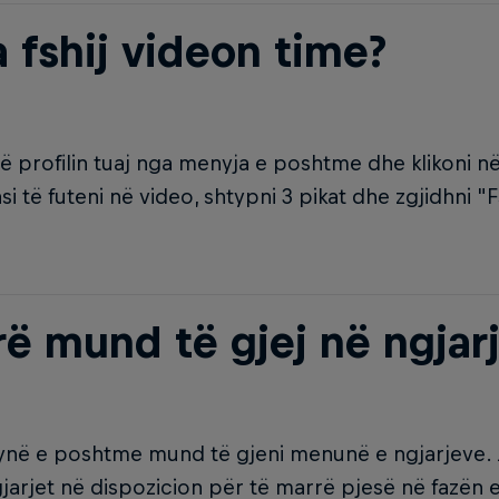
a fshij videon time?
ë profilin tuaj nga menyja e poshtme dhe klikoni n
asi të futeni në video, shtypni 3 pikat dhe zgjidhni "
rë mund të gjej në ngjar
në e poshtme mund të gjeni menunë e ngjarjeve. J
gjarjet në dispozicion për të marrë pjesë në fazën e