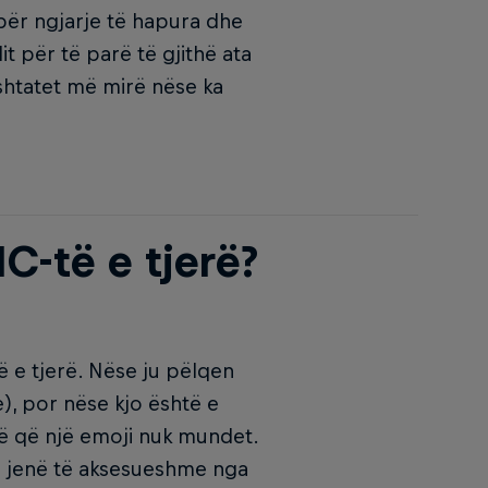
për ngjarje të hapura dhe
it për të parë të gjithë ata
rshtatet më mirë nëse ka
C-të e tjerë?
 e tjerë. Nëse ju pëlqen
), por nëse kjo është e
të që një emoji nuk mundet.
ë jenë të aksesueshme nga