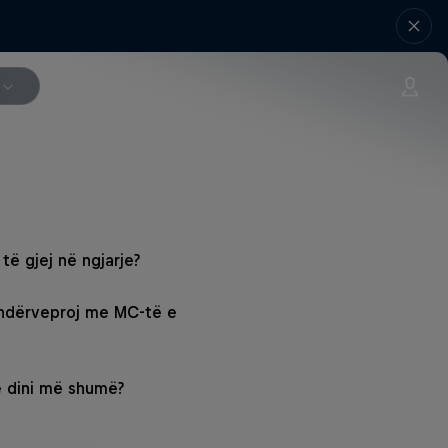
të gjej në ngjarje?
 ndërveproj me MC-të e
ë dini më shumë?