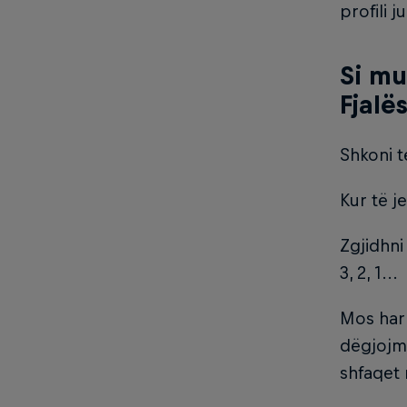
profili ju
Si mu
Fjalë
Shkoni t
Kur të je
Zgjidhni
3, 2, 1...
Mos harr
dëgjojm
shfaqet 