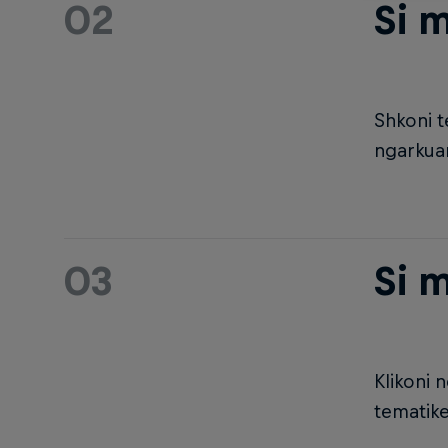
02
Si m
Shkoni t
ngarkuar
03
Si 
Klikoni 
tematike 