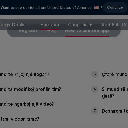
Continue
Want to see content from United States of America
?
nergy Drinks
Настани
Спортисти
Red Bull TV
Register
FAQ
How to use the app
nd të krijoj një llogari?
Çfarë mund 
5
nd ta modifikoj profilin tim?
Si mund të
6
tjerë?
und të ngarkoj një video?
Dëshironi t
7
 fshij videon time?