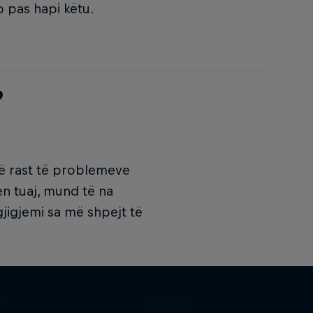
 pas hapi këtu.
?
Në rast të problemeve
en tuaj, mund të na
jigjemi sa më shpejt të
The Red Bulletin Stories in
s
Motion