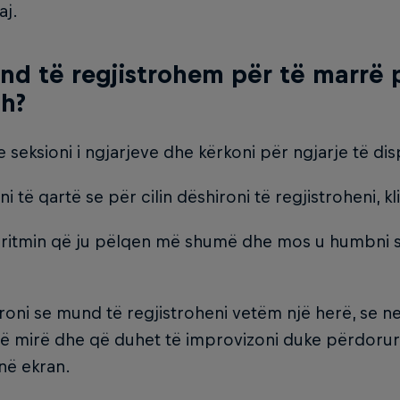
aj.
nd të regjistrohem për të marrë p
sh?
e seksioni i ngjarjeve dhe kërkoni për ngjarje të d
ni të qartë se për cilin dëshironi të regjistroheni, k
 ritmin që ju pëlqen më shumë dhe mos u humbni s
oni se mund të regjistroheni vetëm një herë, se n
ë mirë dhe që duhet të improvizoni duke përdoru
në ekran.