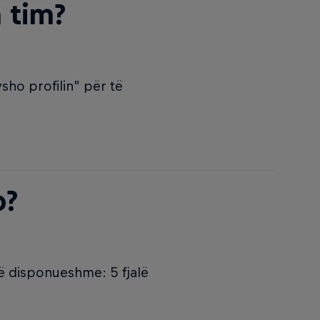
n tim?
sho profilin" për të
o?
të disponueshme: 5 fjalë