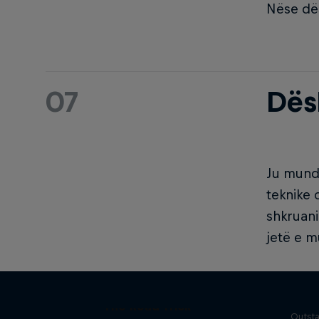
Nëse dës
07
Dës
Ju mund 
teknike 
shkruani
jetë e 
Yo
The Road Trick
Outsta