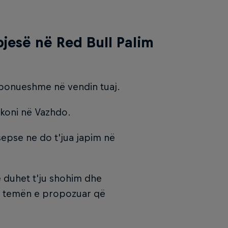
jesë në Red Bull Palim
isponueshme në vendin tuaj.​
likoni në Vazhdo.​
epse ne do t'jua japim në
e duhet t'ju shohim dhe
r temën e propozuar që