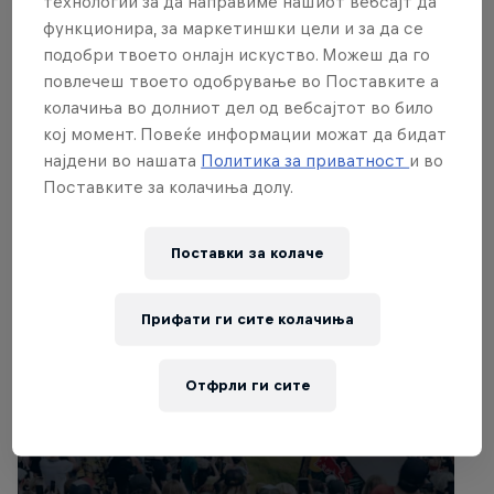
технологии за да направиме нашиот вебсајт да
Carson Storch
United States
функционира, за маркетиншки цели и за да се
подобри твоето онлајн искуство. Можеш да го
повлечеш твоето одобрување во Поставките а
колачиња во долниот дел од вебсајтот во било
кој момент. Повеќе информации можат да бидат
Поврзани настани
најдени во нашата
Политика за приватност
и во
Поставките за колачиња долу.
Поставки за колачe
Прифати ги сите колачиња
Отфрли ги сите