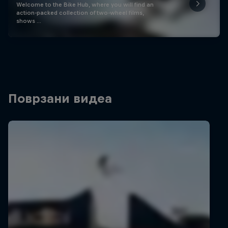
Welcome to the Bike Hub, where you will find an
action-packed collection of two-wheel films,
shows …
Поврзани видеа