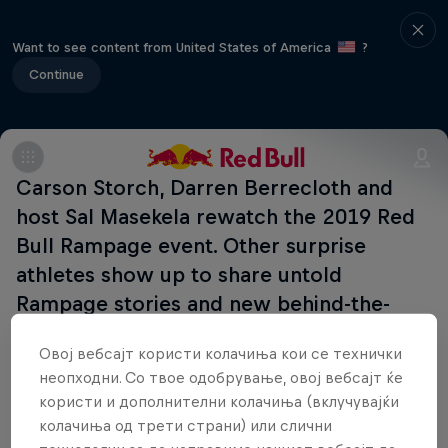
Want to see content from United States of America
?
Continue
Carson Storch, Darren Berrecloth and
host Sal Masekela rewatch the 2019 Red
Bull Rampage event. Other surprise
athletes show up to share untold
Rampage stories and new behind-the-
scenes content.
Овој вебсајт користи колачиња кои се технички
неопходни. Со твое одобрување, овој вебсајт ќе
Дел од овој настан
користи и дополнителни колачиња (вклучувајќи
колачиња од трети страни) или слични