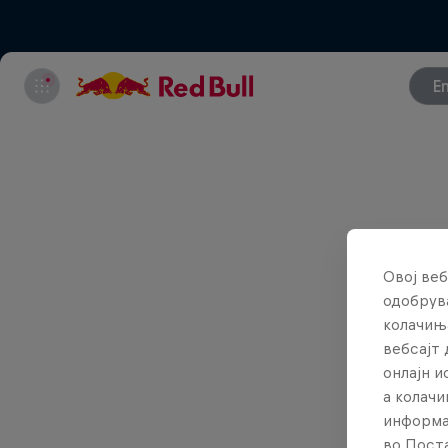
E
Овој веб
одобрува
колачињ
вебсајт 
онлајн 
а колачи
информа
во Поста