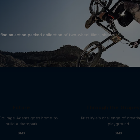
find an action-packed collection of two-wheel films, shows …
uraged: Building the
Behind the Scenes
Future
Through the Grapev
Courage Adams goes home to
Kriss Kyle's challenge of creat
build a skatepark
playground
BMX
BMX