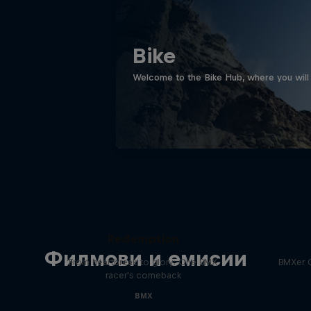
Bike
Welcome to the Bike Hub, where you will 
Saya Sakakibara: Ride to
Enco
Redemption
Филмови и емисии
From heartbreak to glory: One BMX
BMXer 
racer's comeback
BMX