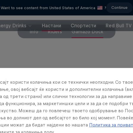
Continue
Want to see content from United States of America
?
nergy Drinks
Настани
Спортисти
Red Bull TV
Info
Riders
Gamazo Dock
Партнери
сајт користи колачиња кои се технички неопходни. Со твое
ње, овој вебсајт ќе користи и дополнителни колачиња (вк
а од трети страни) или слични технологии за да направим
да функционира, за маркетиншки цели и за да се подобри 
искуство. Можеш да го повлечеш твоето одобрување во По
ња во долниот дел од вебсајтот во било кој момент. Повеќ
ции можат да бидат најдени во нашата
Политика за прива
вките за колачиња долу.