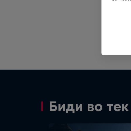
Сак
Биди во тек