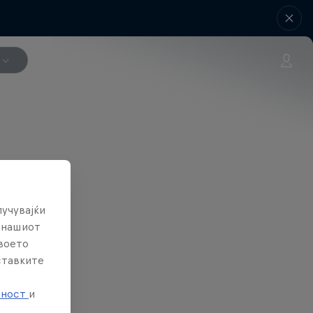
лучувајќи
е нашиот
твоето
ставките
е
тност
и