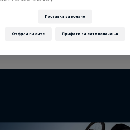
Поставки за колачe
Отфрли ги сите
Прифати ги сите колачиња
аш да видиш повеќе од Red Bull Shipy