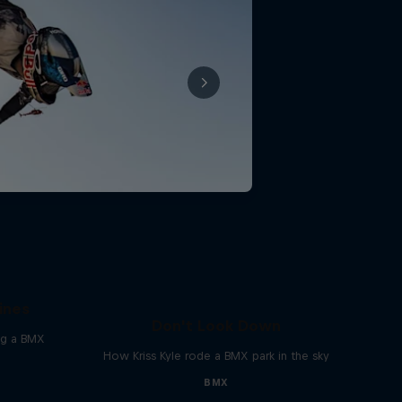
 of
ines
Don't Look Down
ing a BMX
How Kriss Kyle rode a BMX park in the sky
BMX