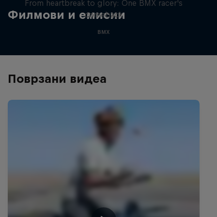
From heartbreak to glory: One BMX racer's
Филмови и емисии
comeback
BMX
Поврзани видеа