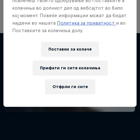
Сакаш да видиш повеќе од Red Bull
повлечеш твоето одобрување во Поставките а
Shipyard?
колачиња во долниот дел од вебсајтот во било
кој момент. Повеќе информации можат да бидат
најдени во нашата
Политика за приватност
и во
Поставките за колачиња долу.
Поставки за колачe
Биди во тек
Прифати ги сите колачиња
Bike
Отфрли ги сите
Welcome to the Bike Hub, where you will find an
action-packed collection of two-wheel films,
shows …
Saya Sakakibara: Ride to
Redemption