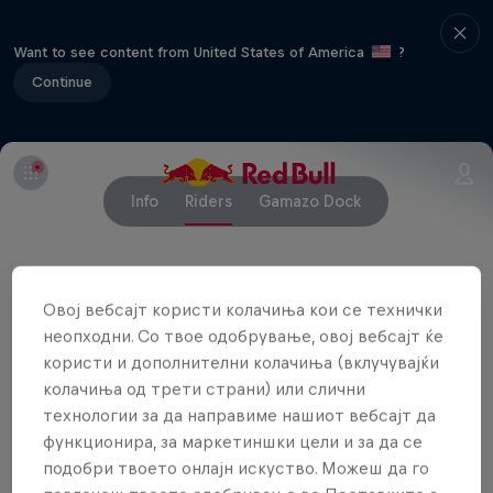
Want to see content from United States of America
?
Continue
Info
Riders
Gamazo Dock
Партнери
Овој вебсајт користи колачиња кои се технички
неопходни. Со твое одобрување, овој вебсајт ќе
користи и дополнителни колачиња (вклучувајќи
колачиња од трети страни) или слични
технологии за да направиме нашиот вебсајт да
функционира, за маркетиншки цели и за да се
подобри твоето онлајн искуство. Можеш да го