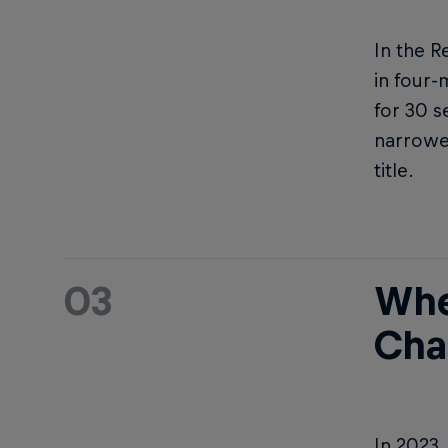
In the R
in four-
for 30 s
narrowed
title.
03
Wher
Cha
In 2023,