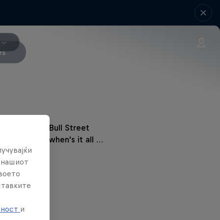
es
s year’s Red Bull Street
ionship and when’s it all …
лучувајќи
е нашиот
твоето
ставките
е
тност
и