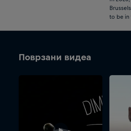
Brussels
to be in
Поврзани видеа