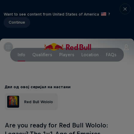
Want to see content from United States of America
?
Continue
Info
Qualifiers
Players
Location
FAQs
Дел од овој серијал на настани
Red Bull Wololo
Are you ready for Red Bull Wololo:
Legacy? The 1v1 Age of Empires