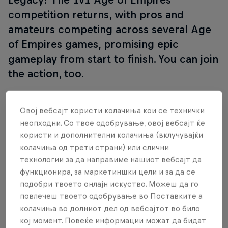
competition returns, with pros and
amateurs competing across several Age
of Empires games, promising epic
gameplay from start to finish. You can join
the action, too.
Овој вебсајт користи колачиња кои се технички
Long live the king! After an incredibly successful
неопходни. Со твое одобрување, овој вебсајт ќе
2021 event circuit, we're proud to announce that
користи и дополнителни колачиња (вклучувајќи
Red Bull Wololo is coming back for its sixth
колачиња од трети страни) или слични
tournament, returning bigger and better than ever.
технологии за да направиме нашиот вебсајт да
функционира, за маркетиншки цели и за да се
To celebrate the 25th anniversary of the Age of
подобри твоето онлајн искуство. Можеш да го
Empires series, we've partnered with Microsoft to
повлечеш твоето одобрување во Поставките а
create the biggest tournament to date. Three titles
колачиња во долниот дел од вебсајтот во било
to prove yourself in, countless opportunities to
кој момент. Повеќе информации можат да бидат