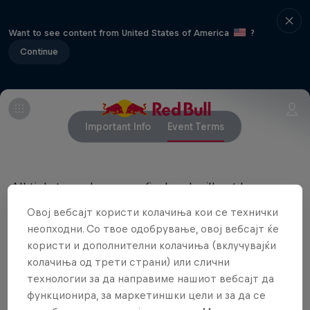
Want to see content from United States of America
?
Continue
Important Info
Event Terms
All ticket purchases are final and will not be
refunded.
Овој вебсајт користи колачиња кои се технички
неопходни. Со твое одобрување, овој вебсајт ќе
RED BULL PRIVACY POLICY
користи и дополнителни колачиња (вклучувајќи
колачиња од трети страни) или слични
RED BULL TERMS OF USE
технологии за да направиме нашиот вебсајт да
функционира, за маркетиншки цели и за да се