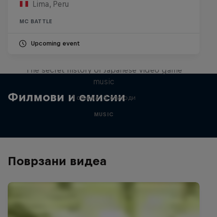
Lima, Peru
MC BATTLE
Upcoming event
Diggin' in the Carts
The secret history of Japanese video game
music
Филмови и емисии
1 сезона · 5 епизоди
MUSIC
Поврзани видеа