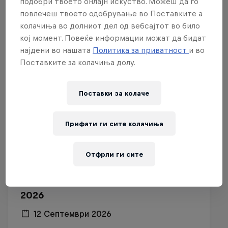
подобри твоето онлајн искуство. Можеш да го
Поврзани настани
повлечеш твоето одобрување во Поставките а
колачиња во долниот дел од вебсајтот во било
кој момент. Повеќе информации можат да бидат
најдени во нашата
Политика за приватност
и во
Поставките за колачиња долу.
Поставки за колачe
Прифати ги сите колачиња
Отфрли ги сите
Red Bull Batalla Peru National Final
2026
12 Септември 2026