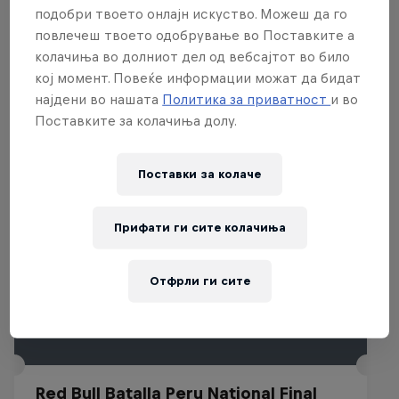
of.
подобри твоето онлајн искуство. Можеш да го
повлечеш твоето одобрување во Поставките а
колачиња во долниот дел од вебсајтот во било
кој момент. Повеќе информации можат да бидат
Поврзани настани
најдени во нашата
Политика за приватност
и во
Поставките за колачиња долу.
Поставки за колачe
Прифати ги сите колачиња
Отфрли ги сите
Red Bull Batalla Peru National Final