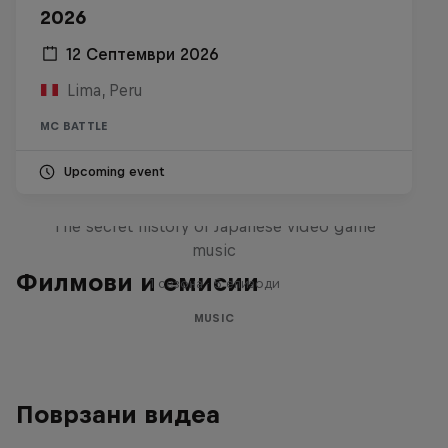
2026
12 Септември 2026
Lima, Peru
MC BATTLE
Upcoming event
Diggin' in the Carts
The secret history of Japanese video game
music
Филмови и емисии
1 сезона · 5 епизоди
MUSIC
Поврзани видеа