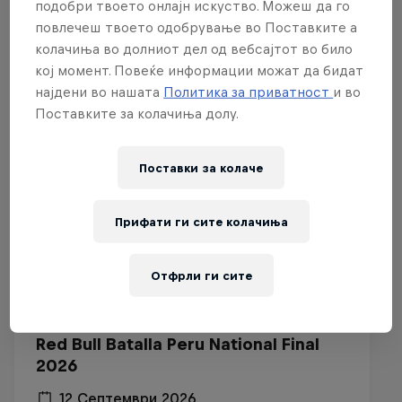
подобри твоето онлајн искуство. Можеш да го
повлечеш твоето одобрување во Поставките а
Поврзани настани
колачиња во долниот дел од вебсајтот во било
кој момент. Повеќе информации можат да бидат
најдени во нашата
Политика за приватност
и во
Поставките за колачиња долу.
Поставки за колачe
Прифати ги сите колачиња
Отфрли ги сите
Red Bull Batalla Peru National Final
2026
12 Септември 2026