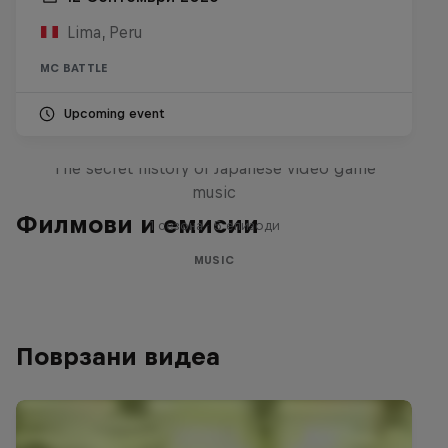
Lima, Peru
MC BATTLE
Upcoming event
Diggin' in the Carts
The secret history of Japanese video game
music
Филмови и емисии
1 сезона · 5 епизоди
MUSIC
Поврзани видеа