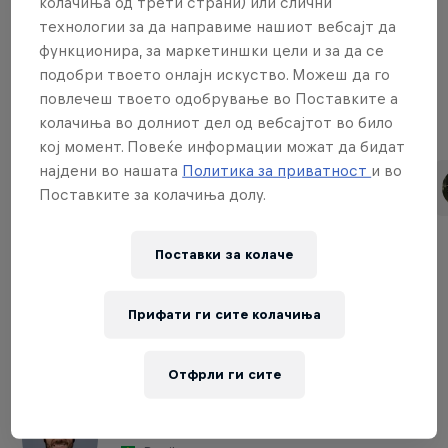
колачиња од трети страни) или слични
технологии за да направиме нашиот вебсајт да
функционира, за маркетиншки цели и за да се
Downhill Women
подобри твоето онлајн искуство. Можеш да го
повлечеш твоето одобрување во Поставките а
колачиња во долниот дел од вебсајтот во било
Поврзано
кој момент. Повеќе информации можат да бидат
најдени во нашата
Политика за приватност
и во
Rachel Atherton
Tahnée Seagrave
Поставките за колачиња долу.
United Kingdom
United Kingdom
Поставки за колачe
Cross-country Men
Прифати ги сите колачиња
Поврзано
Отфрли ги сите
Henrique Avancini