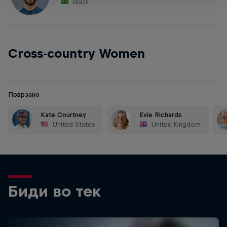
Brazil
Cross-country Women
Поврзано
Kate Courtney
Evie Richards
United States
United Kingdom
Биди во тек