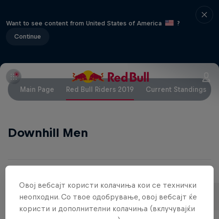
Want to see content from United States of America
?
Continue
Main Page
Red Bull Riders 2019
Current Standings
Downhill Men
Поврзано
Овој вебсајт користи колачиња кои се технички
Aaron Gwin
Loïc Bruni
неопходни. Со твое одобрување, овој вебсајт ќе
United States
France
користи и дополнителни колачиња (вклучувајќи