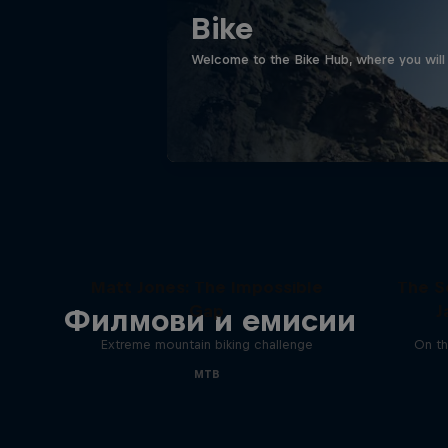
Bike
Welcome to the Bike Hub, where you will 
Matt Jones: The Impossible
The S
Gap
J
Филмови и емисии
Extreme mountain biking challenge
On th
MTB