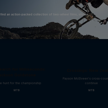
find an action-packed collection of two-wheel films, shows …
earch for Milliseconds:
Crossings: New Zea
ackson Goldstone
Payson McElveen’s cross-count
e hunt for the championship
continue
MTB
MTB