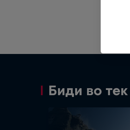
Aug
Aug
Aug
Ca
Se
Биди во тек