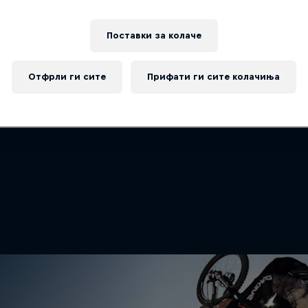
ust 3–4: (XCO/XCC/DH) Val di Sole, Italy
ust 10–11: (XCO/XCC/DH) Lenzerheide, Switzerla
Поставки за колачe
ust 31 – September 1: UCI MTB World Championsh
nada
Отфрли ги сите
Прифати ги сите колачиња
ptember 7–8: (XCO/XCC/DH) Snowshoe, United St