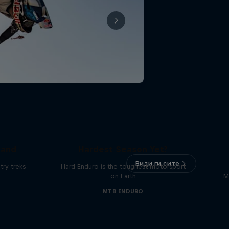
Hard Enduro 2025: The
land
Hardest Season Yet?
Види ги сите
ry treks
Hard Enduro is the toughest motorsport
on Earth
M
MTB ENDURO