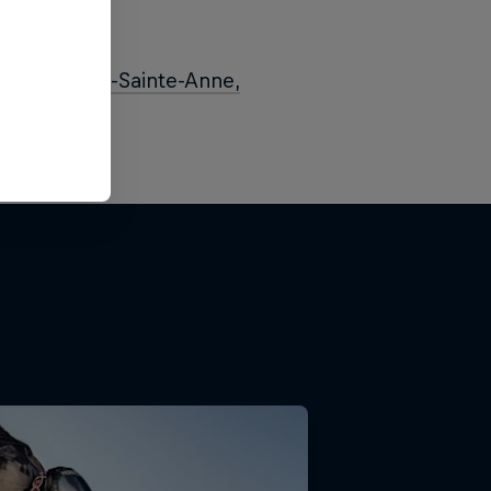
nd
ips – Mont-Sainte-Anne,
ates