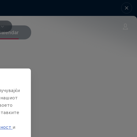
Calendar
лучувајќи
е нашиот
твоето
ставките
е
тност
и