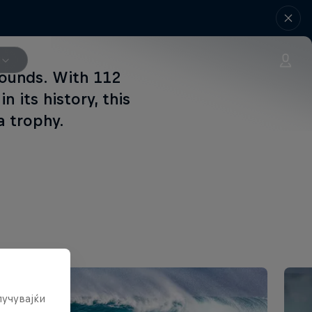
grounds. With 112
n its history, this
a trophy.
лучувајќи