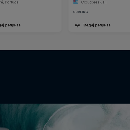
é, Portugal
Cloudbreak, Fiji
SURFING
дај реприза
Гледај реприза