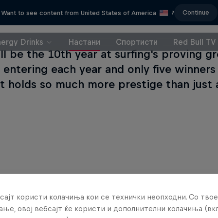
Continue
Want to see content from United States of America
?
nergy Drinks
Настани
Спортисти
Red Bull TV
ill be the 10th year at surfing's proving 
 entering each year and only five winners i
t holds so much more prestige than just 
сајт користи колачиња кои се технички неопходни. Со твое
ње, овој вебсајт ќе користи и дополнителни колачиња (вк