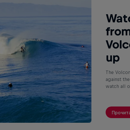
Watc
from
Volc
up
The Volcom
against the
watch all o
Прочита