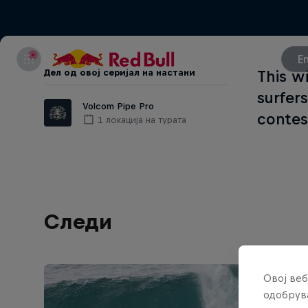
E
Дел од овој серијал на настани
This w
surfers
Volcom Pipe Pro
contes
1 локација на турата
Следи
Овој веб
одобрува