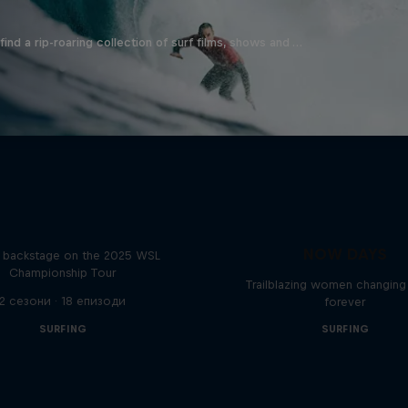
ind a rip-roaring collection of surf films, shows and …
Inside Pro Surfing
NOW DAYS
backstage on the 2025 WSL
Championship Tour
Trailblazing women changing 
2 сезони · 18 епизоди
forever
SURFING
SURFING