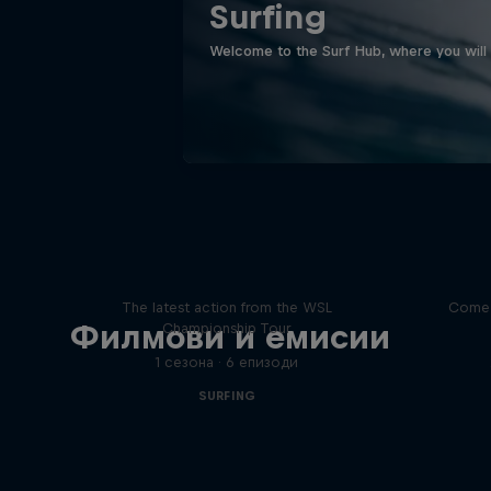
Surfing
Welcome to the Surf Hub, where you will f
WSL Replay
The latest action from the WSL
Come 
Филмови и емисии
Championship Tour
1 сезона · 6 епизоди
SURFING