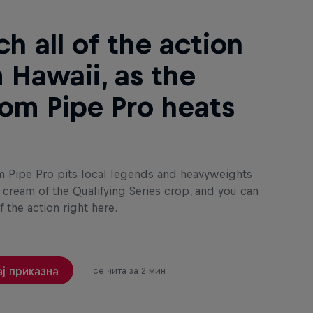
h all of the action
 Hawaii, as the
om Pipe Pro heats
 Pipe Pro pits local legends and heavyweights
 cream of the Qualifying Series crop, and you can
f the action right here.
ј приказна
се чита за 2 мин