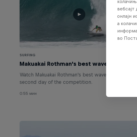
колачињ
вебсајт 
онлајн 
а колачи
информа
во Поста
SURFING
Makuakai Rothman's best wave of day 2
Watch Makuakai Rothman's best wave from the
second day of the competition.
0:55 мин