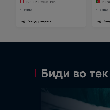
Punta Hermosa, Peru
Nazar
SURFING
SURFING
Гледај реприза
Гле
Биди во тек