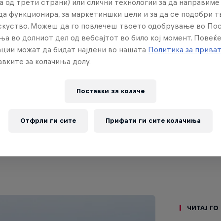
а од трети страни) или слични технологии за да направим
да функционира, за маркетиншки цели и за да се подобри 
искуство. Можеш да го повлечеш твоето одобрување во По
ња во долниот дел од вебсајтот во било кој момент. Повеќ
ции можат да бидат најдени во нашата
Политика за прива
вките за колачиња долу.
SURFING
Поставки за колачe
Balaram Stack's best quarter-finals wave
Check out Balaram Stack's best wave from his
Отфрли ги сите
Прифати ги сите колачиња
quarter-finals heat.
0:43 мин
Читај го