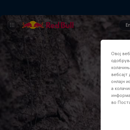
E
Овој веб
одобрува
колачињ
вебсајт 
онлајн 
а колачи
информа
во Поста