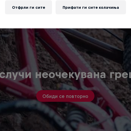
Отфрли ги сите
Прифати ги сите колачиња
случи неочекувана гр
Обиди се повторно