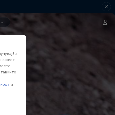
лучувајќи
е нашиот
твоето
ставките
е
тност
и