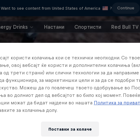
Continue
Want to see content from United States of America
?
nergy Drinks
Настани
Спортисти
Red Bull TV
сајт користи колачиња кои се технички неопходни. Со твое
ње, овој вебсајт ќе користи и дополнителни колачиња (вк
а од трети страни) или слични технологии за да направим
да функционира, за маркетиншки цели и за да се подобри 
искуство. Можеш да го повлечеш твоето одобрување во По
ња во долниот дел од вебсајтот во било кој момент. Повеќ
ции можат да бидат најдени во нашата
Политика за прива
вките за колачиња долу.
Поставки за колачe