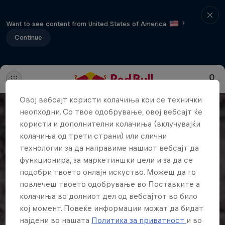
Want to see content from United States of America
?
Continue
Овој вебсајт користи колачиња кои се технички
неопходни. Со твое одобрување, овој вебсајт ќе
користи и дополнителни колачиња (вклучувајќи
колачиња од трети страни) или слични
технологии за да направиме нашиот вебсајт да
функционира, за маркетиншки цели и за да се
подобри твоето онлајн искуство. Можеш да го
повлечеш твоето одобрување во Поставките а
колачиња во долниот дел од вебсајтот во било
кој момент. Повеќе информации можат да бидат
најдени во нашата
Политика за приватност
и во