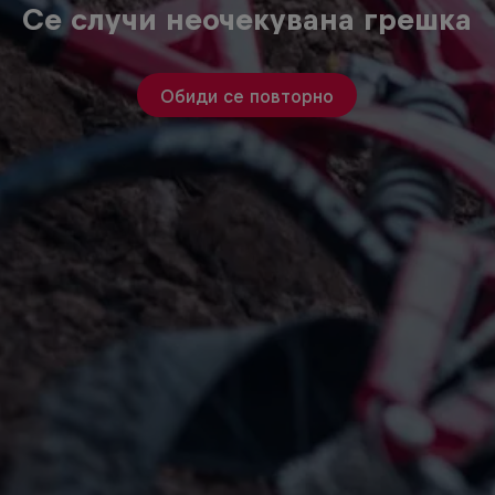
Се случи неочекувана грешка
Обиди се повторно