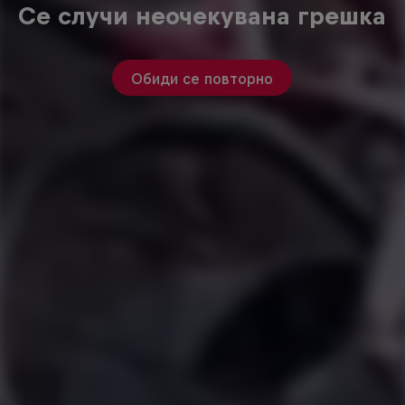
Се случи неочекувана грешка
Обиди се повторно