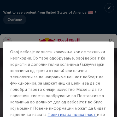
Want to see content from United States of America
?
Continue
Овој вебсајт користи колачиња кои се технички
неопходни. Со твое одобрување, овој вебсајт ќе
користи и дополнителни колачиња (вклучувајќи
колачиња од трети страни) или слични
технологии за да направиме нашиот вебсајт да
функционира, за маркетиншки цели и за да се
подобри твоето онлајн искуство. Можеш да го
повлечеш твоето одобрување во Поставките а
колачиња во долниот дел од вебсајтот во било
кој момент. Повеќе информации можат да бидат
најдени во нашата
Политика за приватност
и во