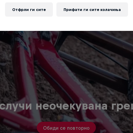
Отфрли ги сите
Прифати ги сите колачиња
случи неочекувана гр
Обиди се повторно