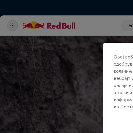
E
Овој веб
одобрува
колачињ
вебсајт 
онлајн 
а колачи
информа
во Поста