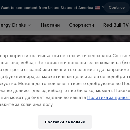
Continue
Want to see content from United States of America
?
nergy Drinks
Настани
Спортисти
Red Bull TV
сајт користи колачиња кои се технички неопходни. Со твое
ње, овој вебсајт ќе користи и дополнителни колачиња (вк
а од трети страни) или слични технологии за да направим
да функционира, за маркетиншки цели и за да се подобри 
искуство. Можеш да го повлечеш твоето одобрување во По
ња во долниот дел од вебсајтот во било кој момент. Повеќ
ции можат да бидат најдени во нашата
Политика за прива
вките за колачиња долу.
Поставки за колачe