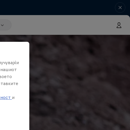
лучувајќи
е нашиот
твоето
ставките
е
тност
и