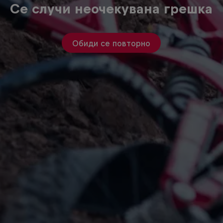
Се случи неочекувана грешка
Обиди се повторно