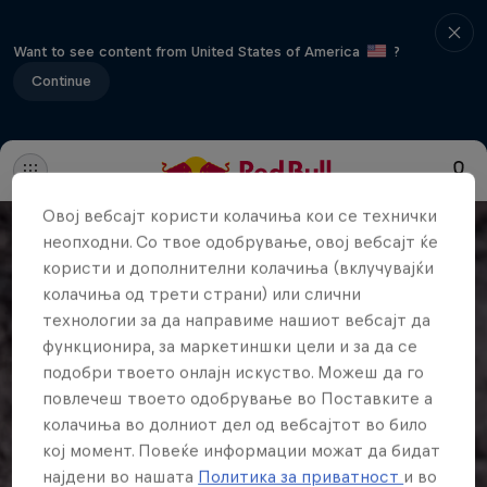
Want to see content from United States of America
?
Continue
Овој вебсајт користи колачиња кои се технички
неопходни. Со твое одобрување, овој вебсајт ќе
користи и дополнителни колачиња (вклучувајќи
колачиња од трети страни) или слични
технологии за да направиме нашиот вебсајт да
функционира, за маркетиншки цели и за да се
подобри твоето онлајн искуство. Можеш да го
повлечеш твоето одобрување во Поставките а
колачиња во долниот дел од вебсајтот во било
кој момент. Повеќе информации можат да бидат
најдени во нашата
Политика за приватност
и во