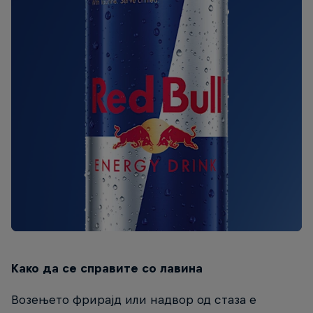
Како да се справите со лавина
Возењето фрирајд или надвор од стаза е