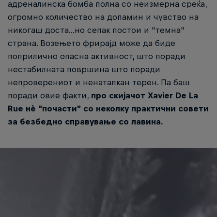
адреналинска бомба полна со неизмерна среќа,
огромно количество на допамин и чувство на
никогаш доста...но сепак постои и "темна"
страна. Возењето фрирајд може да биде
поприлично опасна активност, што поради
нестабилната површина што поради
непроверениот и ненатапкан терен. Па баш
поради овие факти,
про скијачот Xavier De La
Rue нè "почасти" со неколку практични совети
за безбедно справување со лавина.