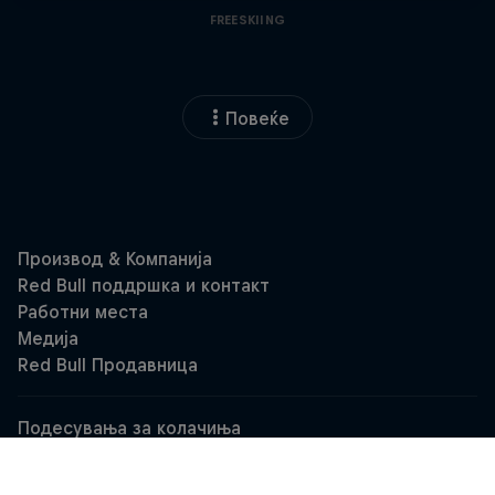
FREESKIING
Повеќе