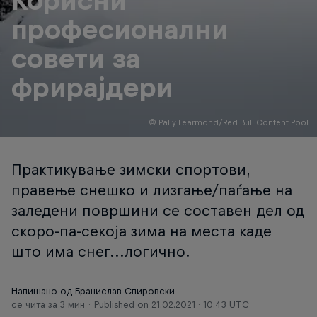
Корисни
професионални
совети за
фрирајдери
© Pally Learmond/Red Bull Content Pool
Практикување зимски спортови,
правење снешко и лизгање/паѓање на
заледени површини се составен дел од
скоро-па-секоја зима на места каде
што има снег...логично.
Напишано од Бранислав Спировски
се чита за 3 мин
Published on
21.02.2021 · 10:43 UTC