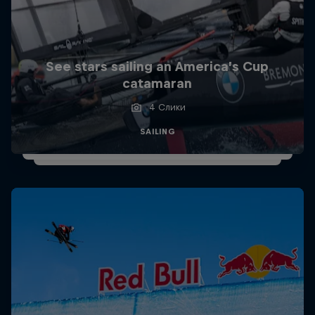
See stars sailing an America’s Cup
catamaran
4 Слики
SAILING