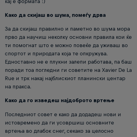
кај е формата :)
Како да скијаш во шума, помеѓу дрва
За да скијаш правилно и паметно во шума мора
прво да научиш неколку основни правила кои ќе
ти помогнат што е можно повеќе да уживаш во
спортот и природата која те опкружува.
Едноставно не е плукни залепи работава, па баш
поради тоа погледни ги советите на Xavier De La
Rue и трк накај најблискиот планински центар
на пракса.
Како да го изведеш најдоброто вртење
Последниот совет е како да додадеш нови и
истовремено да ги усовршиш основните
вртења во длабок снег, секако за целосно