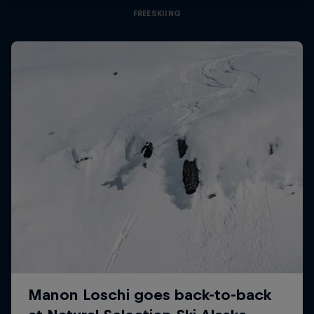
FREESKIING