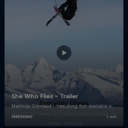
Everyday Eileen
Behind the scenes with freeski athlete Eileen Gu
1 сезона · 4 епизоди