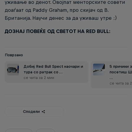
уживање во денот. Овојпат менторските совети
доаѓаат од Paddy Graham, про скијач од В.
Британија. Научи денес за да уживаш утре :)
ДОЗНАЈ ПОВЕЌЕ ОД СВЕТОТ НА RED BULL:
Поврзано
Добиј Red Bull Spect наочари и
5 причини з
тура со ратрак со …
посетиш Ша
се чита за 2 мин
…
се чита за 
Сподели