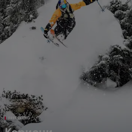
FREESKIING