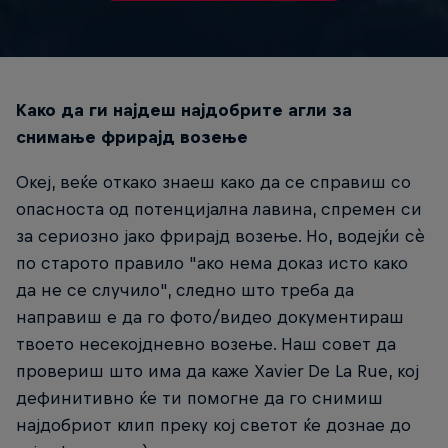
Како да ги најдеш најдобрите агли за
снимање фрирајд возење
Океј, веќе откако знаеш како да се справиш со
опасноста од потенцијална лавина, спремен си
за сериозно јако фрирајд возење. Но, водејќи сè
по старото правило "ако нема доказ исто како
да не се случило", следно што треба да
направиш е да го фото/видео документираш
твоето несекојдневно возење. Наш совет да
провериш што има да каже Xavier De La Rue, кој
дефинитивно ќе ти помогне да го снимиш
најдобриот клип преку кој светот ќе дознае до