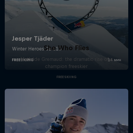
She Who Flies
Mathilde Gremaud: the dramatic rise of a
champion freeskier
FREESKIING