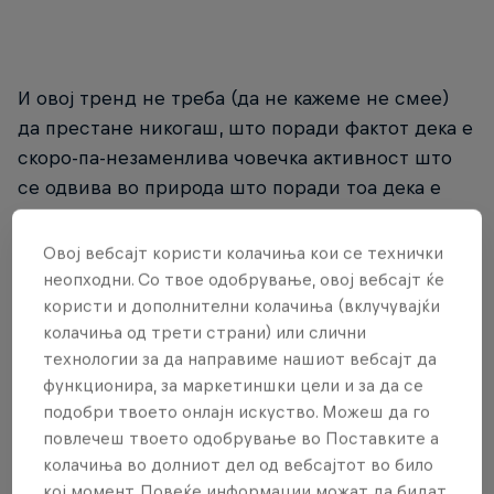
И овој тренд не треба (да не кажеме не смее)
да престане никогаш, што поради фактот дека е
скоро-па-незаменлива човечка активност што
се одвива во природа што поради тоа дека е
сериозна причина зошто треба да се
интересираме и фокусираме на климатските
Овој вебсајт користи колачиња кои се технички
промени кои дефинитивно се случуваат. Но, да
неопходни. Со твое одобрување, овој вебсајт ќе
се вратиме на денешната тема на разговор -
користи и дополнителни колачиња (вклучувајќи
колачиња од трети страни) или слични
зима, зимски спортови и пар корисни совети
технологии за да направиме нашиот вебсајт да
од професионалци.
функционира, за маркетиншки цели и за да се
подобри твоето онлајн искуство. Можеш да го
Бидејќи е период на секојдневно (на кој колку
повлечеш твоето одобрување во Поставките а
му дозволува времето) практикување на зимски
колачиња во долниот дел од вебсајтот во било
спортови, одење на планина и уживање во
кој момент. Повеќе информации можат да бидат