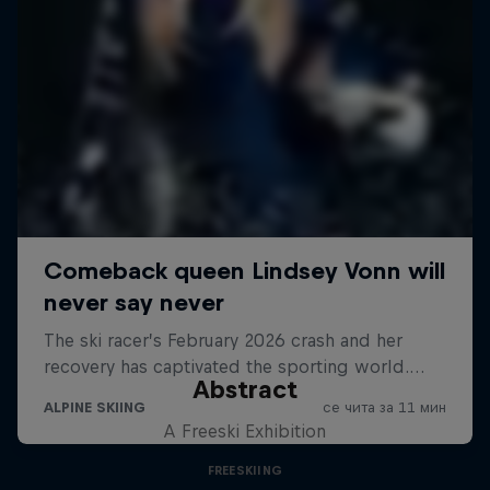
Abstract
A Freeski Exhibition
FREESKIING