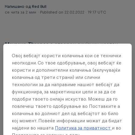
Напишано од Red Bull
се чита за 2 мин
Published on
22.02.2022 · 19:17 UTC
Mavrovo
Thrones
е отворен скијачки настан
каде целта е да се направи најбрзо спуштање
Овој вебсајт користи колачиња кои се технички
од врвот до целта на Ресорт Маврово по
неопходни. Со твое одобрување, овој вебсајт ќе
патеката која стартува од Галички ски лифт и
користи и дополнителни колачиња (вклучувајќи
завршува на почетокот на жичницата Едносед.
колачиња од трети страни) или слични
технологии за да направиме нашиот вебсајт да
Трката е отворена за секого и има спортско-
функционира, за маркетиншки цели и за да се
рекреативен и многу забавен карактер, а за
подобри твоето онлајн искуство. Можеш да го
повлечеш твоето одобрување во Поставките а
победници се прогласуваат четворицата
колачиња во долниот дел од вебсајтот во било
најбрзи - двајца скијачи (машко и женско) и
кој момент. Повеќе информации можат да бидат
двајца бордери (машко и женско). Крал и
најдени во нашата
Политика за приватност
и во
Кралица се првопласираните, а
Поставките за колачиња долу.