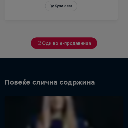
Оди во е-продавница
Повеќе слична содржина