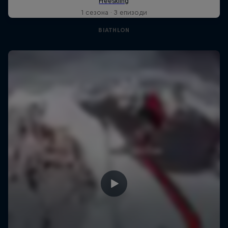
1 сезона · 3 епизоди
BIATHLON