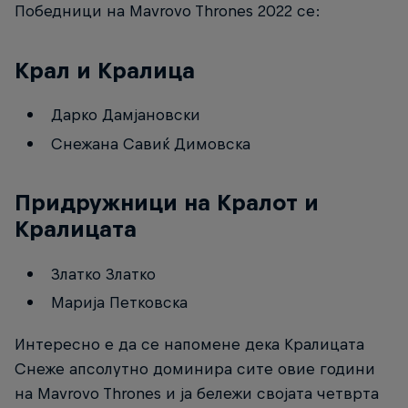
Победници на Mavrovo Thrones 2022 се:
Крал и Кралица
Дарко Дамјановски
Снежана Савиќ Димовска
Придружници на Кралот и
Кралицата
Златко Златко
Марија Петковска
Интересно е да се напомене дека Кралицата
Снеже апсолутно доминира сите овие години
на Mavrovo Thrones и ја бележи својата четврта