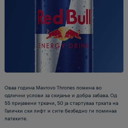
Оваа година Mavrovo Thrones помина во
одлични услови за скијање и добра забава. Од
55 пријавени тркачи, 50 ја стартуваа трката на
Галички ски лифт и сите безбедно ги поминаа
патеките.