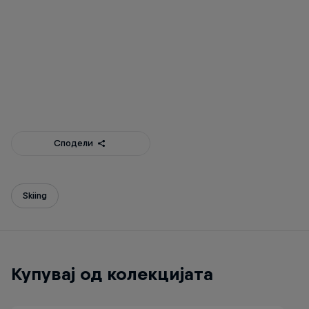
Mavrovo Thrones 2022
Mavro
© Resort Mavrovo
© Reso
Сподели
Skiing
Купувај од колекцијата