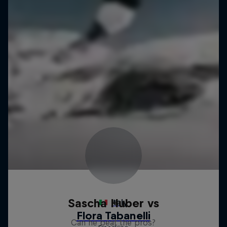
Sascha Huber vs
Can he beat the pros?