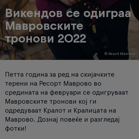
Викендов се одиграа
Мавровските
тронови 2022
© Resort Mavrovo
Петта година за ред на скијачките
терени на Ресорт Маврово во
средината на февруари се одигруваат
Мавровските тронови кој ги
одредуваат Кралот и Кралицата на
Маврово. Дознај повеќе и разгледај
фотки!