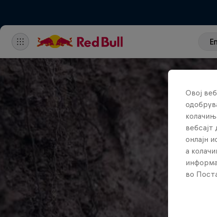
E
Овој веб
одобрува
колачињ
вебсајт 
онлајн 
а колачи
информа
во Поста