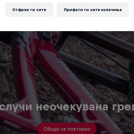
Отфрли ги сите
Прифати ги сите колачиња
случи неочекувана гр
Обиди се повторно