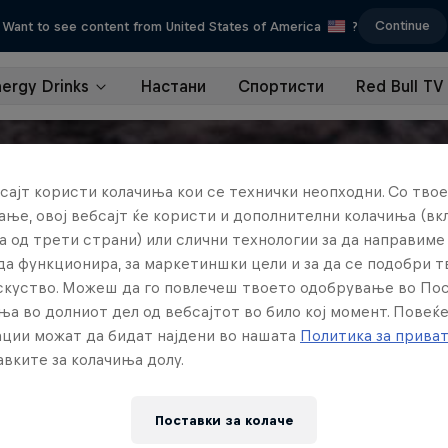
Continue
Want to see content from United States of America
?
nergy Drinks
Настани
Спортисти
Red Bull TV
сајт користи колачиња кои се технички неопходни. Со твое
ње, овој вебсајт ќе користи и дополнителни колачиња (вк
а од трети страни) или слични технологии за да направим
да функционира, за маркетиншки цели и за да се подобри 
искуство. Можеш да го повлечеш твоето одобрување во По
ња во долниот дел од вебсајтот во било кој момент. Повеќ
ции можат да бидат најдени во нашата
Политика за прива
вките за колачиња долу.
Поставки за колачe