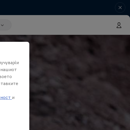
лучувајќи
е нашиот
твоето
ставките
е
тност
и