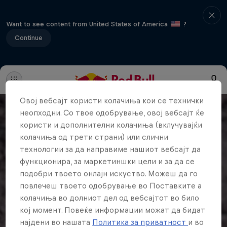
Want to see content from United States of America
?
Continue
Овој вебсајт користи колачиња кои се технички
неопходни. Со твое одобрување, овој вебсајт ќе
користи и дополнителни колачиња (вклучувајќи
колачиња од трети страни) или слични
технологии за да направиме нашиот вебсајт да
функционира, за маркетиншки цели и за да се
подобри твоето онлајн искуство. Можеш да го
повлечеш твоето одобрување во Поставките а
колачиња во долниот дел од вебсајтот во било
кој момент. Повеќе информации можат да бидат
најдени во нашата
Политика за приватност
и во