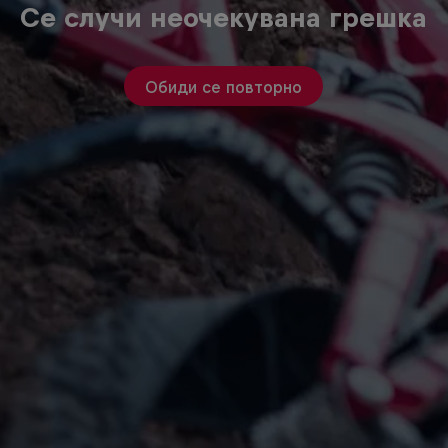
Се случи неочекувана грешка
Обиди се повторно