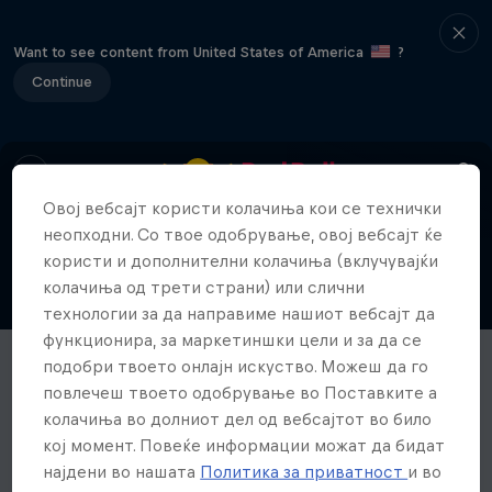
Want to see content from United States of America
?
Continue
Овој вебсајт користи колачиња кои се технички
неопходни. Со твое одобрување, овој вебсајт ќе
користи и дополнителни колачиња (вклучувајќи
колачиња од трети страни) или слични
технологии за да направиме нашиот вебсајт да
функционира, за маркетиншки цели и за да се
подобри твоето онлајн искуство. Можеш да го
повлечеш твоето одобрување во Поставките а
колачиња во долниот дел од вебсајтот во било
кој момент. Повеќе информации можат да бидат
најдени во нашата
Политика за приватност
и во