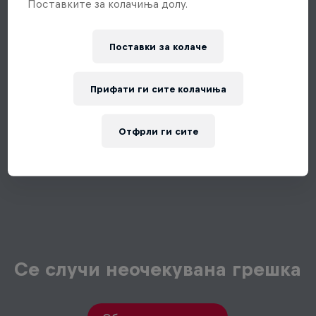
Поставките за колачиња долу.
Поставки за колачe
Прифати ги сите колачиња
Отфрли ги сите
Се случи неочекувана грешка