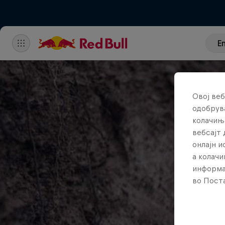
E
Овој веб
одобрува
колачињ
вебсајт 
онлајн 
а колачи
информа
во Поста