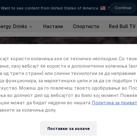
Continue
Want to see content from United States of America
?
nergy Drinks
Настани
Спортисти
Red Bull TV
сајт користи колачиња кои се технички неопходни. Со твое
ње, овој вебсајт ќе користи и дополнителни колачиња (вк
а од трети страни) или слични технологии за да направим
да функционира, за маркетиншки цели и за да се подобри 
искуство. Можеш да го повлечеш твоето одобрување во По
ња во долниот дел од вебсајтот во било кој момент. Повеќ
ции можат да бидат најдени во нашата
Политика за прива
вките за колачиња долу.
Поставки за колачe