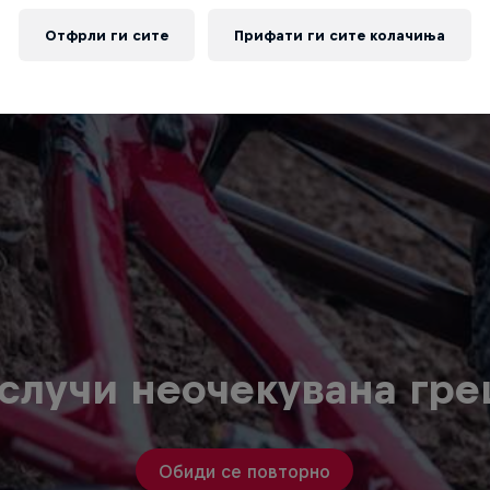
Отфрли ги сите
Прифати ги сите колачиња
случи неочекувана гр
Обиди се повторно