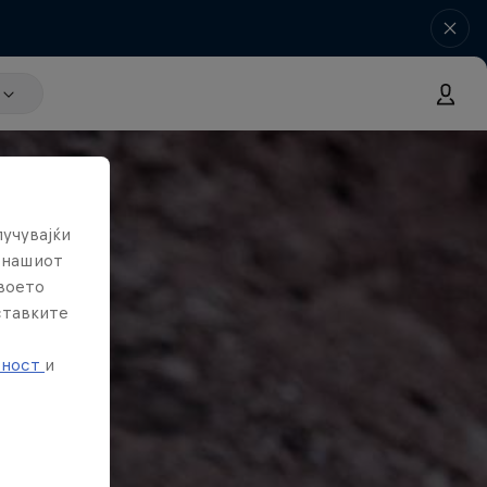
лучувајќи
е нашиот
твоето
ставките
е
тност
и