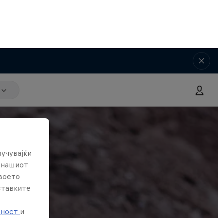
лучувајќи
е нашиот
твоето
ставките
е
тност
и