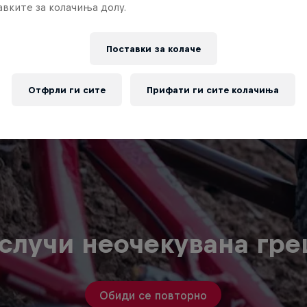
Отфрли ги сите
Прифати ги сите колачиња
случи неочекувана гр
Обиди се повторно