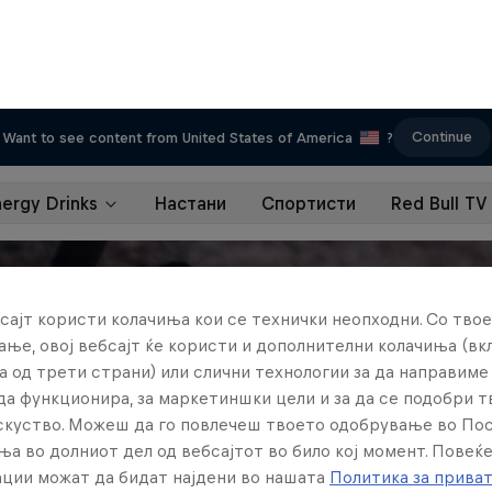
Continue
Want to see content from United States of America
?
nergy Drinks
Настани
Спортисти
Red Bull TV
сајт користи колачиња кои се технички неопходни. Со твое
ње, овој вебсајт ќе користи и дополнителни колачиња (вк
а од трети страни) или слични технологии за да направим
да функционира, за маркетиншки цели и за да се подобри 
искуство. Можеш да го повлечеш твоето одобрување во По
ња во долниот дел од вебсајтот во било кој момент. Повеќ
ции можат да бидат најдени во нашата
Политика за прива
вките за колачиња долу.
Поставки за колачe