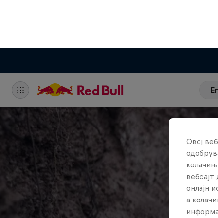
E
Овој веб
одобрува
колачињ
вебсајт 
онлајн 
а колачи
информа
во Поста