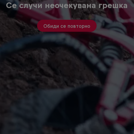
Се случи неочекувана грешка
Обиди се повторно