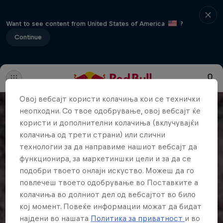
Want to see content from United States of America
?
Continue
Овој вебсајт користи колачиња кои се технички
неопходни. Со твое одобрување, овој вебсајт ќе
користи и дополнителни колачиња (вклучувајќи
колачиња од трети страни) или слични
технологии за да направиме нашиот вебсајт да
функционира, за маркетиншки цели и за да се
подобри твоето онлајн искуство. Можеш да го
повлечеш твоето одобрување во Поставките а
колачиња во долниот дел од вебсајтот во било
кој момент. Повеќе информации можат да бидат
најдени во нашата
Политика за приватност
и во