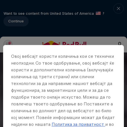
Want to see content from United States of America
?
Continue
Овој вебсајт користи колачиња кои се технички
неопходни. Со твое одобрување, овој вебсајт ќе
користи и дополнителни колачиња (вклучувајќи
колачиња од трети страни) или слични
технологии за да направиме нашиот вебсајт да
функционира, за маркетиншки цели и за да се
подобри твоето онлајн искуство. Можеш да го
повлечеш твоето одобрување во Поставките а
колачиња во долниот дел од вебсајтот во било
кој момент. Повеќе информации можат да бидат
најдени во нашата
Политика за приватност
и во