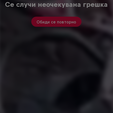
Се случи неочекувана грешка
Обиди се повторно