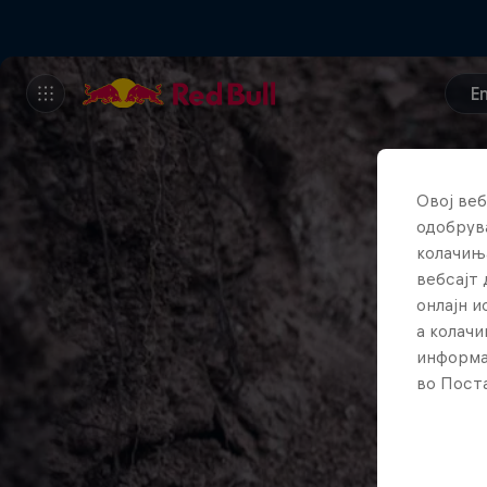
E
Овој веб
одобрува
колачињ
вебсајт 
онлајн 
а колачи
информа
во Поста