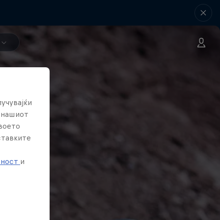
лучувајќи
е нашиот
твоето
ставките
е
тност
и