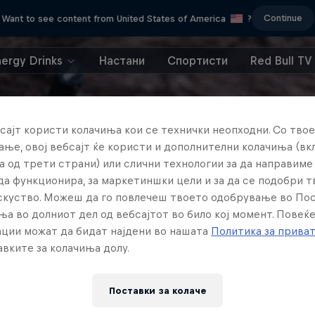
Continue
Want to see content from United States of America
?
nergy Drinks
Настани
Спортисти
Red Bull TV
сајт користи колачиња кои се технички неопходни. Со твое
ње, овој вебсајт ќе користи и дополнителни колачиња (вк
а од трети страни) или слични технологии за да направим
да функционира, за маркетиншки цели и за да се подобри 
искуство. Можеш да го повлечеш твоето одобрување во По
ња во долниот дел од вебсајтот во било кој момент. Повеќ
ции можат да бидат најдени во нашата
Политика за прива
вките за колачиња долу.
Поставки за колачe