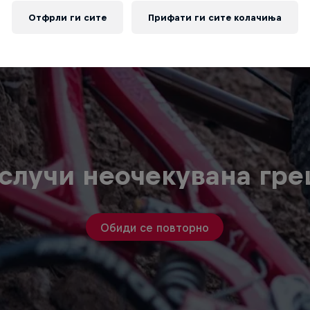
Отфрли ги сите
Прифати ги сите колачиња
случи неочекувана гр
Обиди се повторно