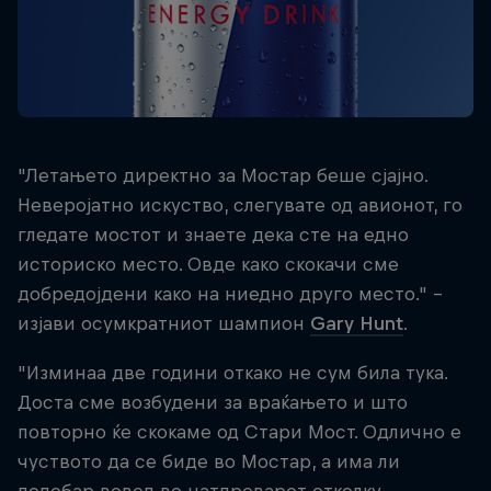
"Летањето директно за Мостар беше сјајно.
Неверојатно искуство, слегувате од авионот, го
гледате мостот и знаете дека сте на едно
историско место. Овде како скокачи сме
добредојдени како на ниедно друго место." -
изјави осумкратниот шампион
Gary Hunt
.
"Изминаа две години откако не сум била тука.
Доста сме возбудени за враќањето и што
повторно ќе скокаме од Стари Мост. Одлично е
чуството да се биде во Мостар, а има ли