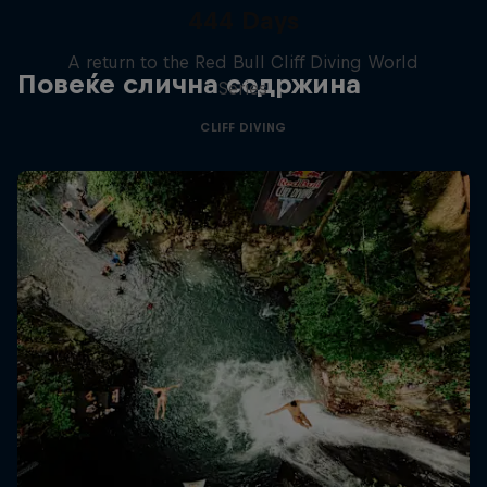
444 Days
A return to the Red Bull Cliff Diving World
Повеќе слична содржина
Series
CLIFF DIVING