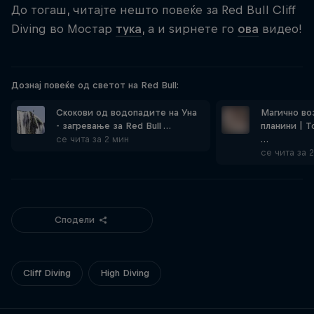
До тогаш, читајте нешто повеќе за Red Bull Cliff
Diving во Мостар
тука
, а и ѕирнете го
ова
видео!
Дознај повеќе од светот на Red Bull:
Скокови од водопадите на Уна
Магично во
- загревање за Red Bull …
планини | 
се чита за 2 мин
…
се чита за 
Сподели
Cliff Diving
High Diving