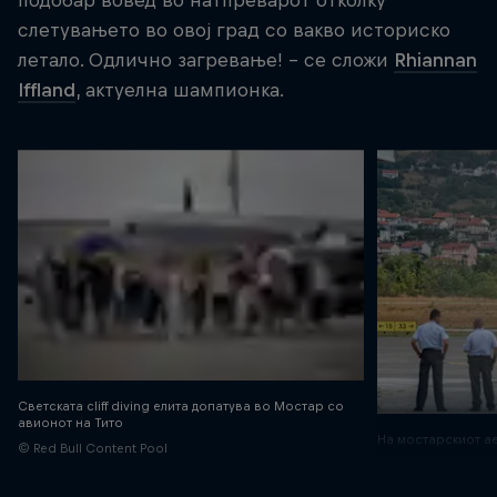
подобар вовед во натпреварот отколку
слетувањето во овој град со вакво историско
летало. Одлично загревање! - се сложи
Rhiannan
Iffland
, актуелна шампионка.
Светската cliff diving елита допатува во Мостар со
авионот на Тито
На мостарскиот 
© Red Bull Content Pool
© Sulejman Omerb