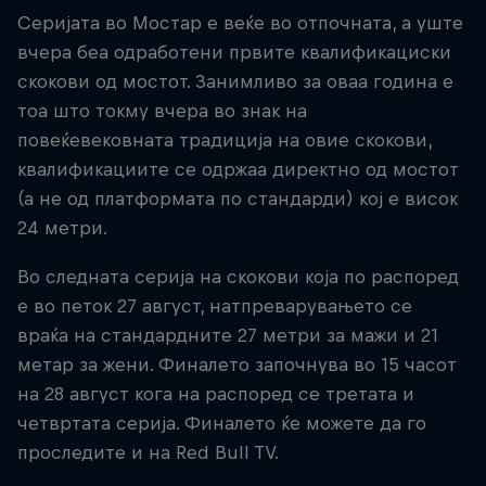
Серијата во Мостар е веќе во отпочната, а уште
вчера беа одработени првите квалификациски
скокови од мостот. Занимливо за оваа година е
тоа што токму вчера во знак на
повеќевековната традиција на овие скокови,
квалификациите се одржаа директно од мостот
(а не од платформата по стандарди) кој е висок
24 метри.
Во следната серија на скокови која по распоред
е во петок 27 август, натпреварувањето се
враќа на стандардните 27 метри за мажи и 21
метар за жени. Финалето започнува во 15 часот
на 28 август кога на распоред се третата и
четвртата серија. Финалето ќе можете да го
проследите и на Red Bull TV.