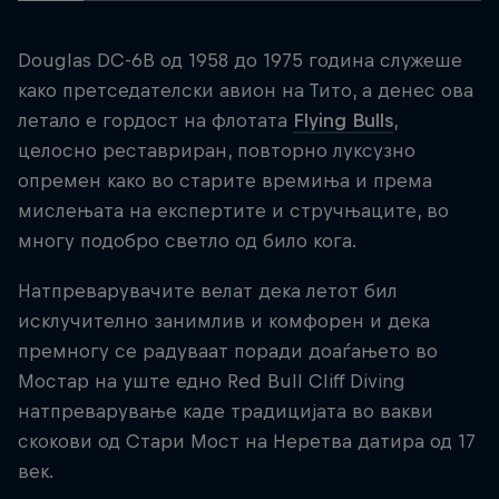
Douglas DC-6B од 1958 до 1975 година служеше
како претседателски авион на Тито, а денес ова
летало е гордост на флотата
Flying Bulls
,
целосно реставриран, повторно луксузно
опремен како во старите времиња и према
мислењата на експертите и стручњаците, во
многу подобро светло од било кога.
Натпреварувачите велат дека летот бил
исклучително занимлив и комфорен и дека
премногу се радуваат поради доаѓањето во
Мостар на уште едно Red Bull Cliff Diving
натпреварување каде традицијата во вакви
скокови од Стари Мост на Неретва датира од 17
век.