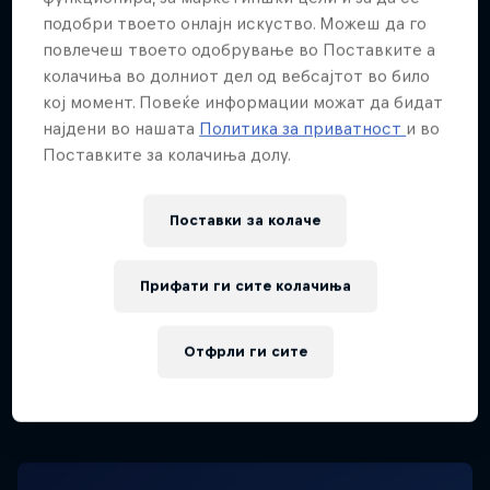
авијатичарска историја
овде
каде се објаснува
подобри твоето онлајн искуство. Можеш да го
за долгиот лет на луксузниот Даглас под ЈАТ низ
повлечеш твоето одобрување во Поставките а
колачиња во долниот дел од вебсајтот во било
сега веќе екс југословенските простори, целиот
кој момент. Повеќе информации можат да бидат
свет, Замбија (звучи на Тито така?), САД и
најдени во нашата
Политика за приватност
и во
Австрија.
Поставките за колачиња долу.
Поставки за колачe
И така, баш со овој авион и навистина
симболично за оваа година, 26 женски и машки
Прифати ги сите колачиња
скокачи (по 13) овие денови слетаа во градот на
Неретва каде над нејзините студени води ќе ги
Отфрли ги сите
демонстрираат своите акробатски способности
во уште еден Red Bull Cliff Diving спектакл.