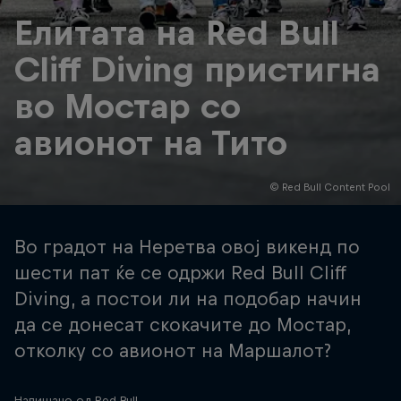
Елитата на Red Bull
Cliff Diving пристигна
во Мостар со
авионот на Тито
© Red Bull Content Pool
Во градот на Неретва овој викенд по
шести пат ќе се одржи Red Bull Cliff
Diving, а постои ли на подобар начин
да се донесат скокачите до Мостар,
отколку со авионот на Маршалот?
Напишано од Red Bull