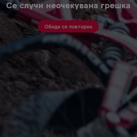
Се случи неочекувана грешка
Обиди се повторно