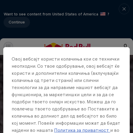
Want to see content from United States of America
?
Continue
Овој вебсајт користи колачиња кои се технички
неопходни. Со твое одобрување, овој вебсајт ќе
користи и дополнителни колачиња (вклучувајќи
колачиња од трети страни) или слични
технологии за да направиме нашиот вебсајт да
функционира, за маркетиншки цели и за да се
подобри твоето онлајн искуство. Можеш да го
повлечеш твоето одобрување во Поставките а
колачиња во долниот дел од вебсајтот во било
кој момент. Повеќе информации можат да бидат
најдени во нашата
Политика за приватност
и во