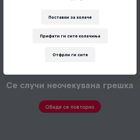
Поставки за колачe
Прифати ги сите колачиња
Отфрли ги сите
Се случи неочекувана грешка
Обиди се повторно