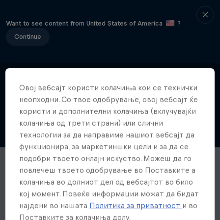
Want to see content from United States of America
?
Continue
Овој вебсајт користи колачиња кои се технички
неопходни. Со твое одобрување, овој вебсајт ќе
користи и дополнителни колачиња (вклучувајќи
колачиња од трети страни) или слични
технологии за да направиме нашиот вебсајт да
функционира, за маркетиншки цели и за да се
подобри твоето онлајн искуство. Можеш да го
повлечеш твоето одобрување во Поставките а
колачиња во долниот дел од вебсајтот во било
кој момент. Повеќе информации можат да бидат
најдени во нашата
Политика за приватност
и во
Поставките за колачиња долу.