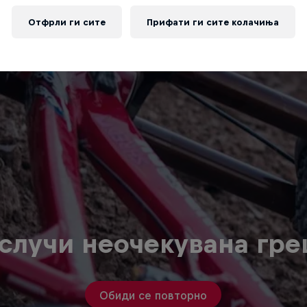
Отфрли ги сите
Прифати ги сите колачиња
случи неочекувана гр
Обиди се повторно