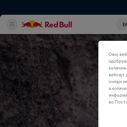
E
Овој веб
одобрува
колачињ
вебсајт 
онлајн 
а колачи
информа
во Поста