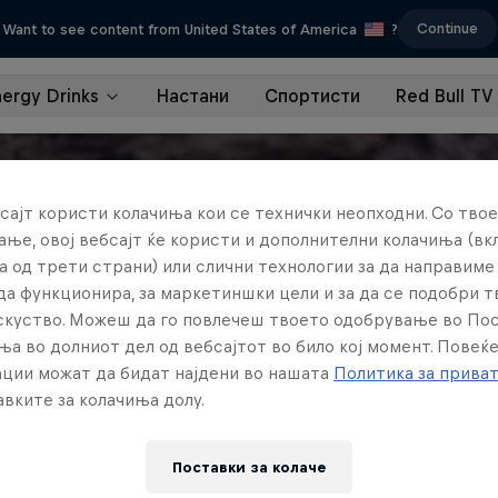
Continue
Want to see content from United States of America
?
nergy Drinks
Настани
Спортисти
Red Bull TV
сајт користи колачиња кои се технички неопходни. Со твое
ње, овој вебсајт ќе користи и дополнителни колачиња (вк
а од трети страни) или слични технологии за да направим
да функционира, за маркетиншки цели и за да се подобри 
искуство. Можеш да го повлечеш твоето одобрување во По
ња во долниот дел од вебсајтот во било кој момент. Повеќ
ции можат да бидат најдени во нашата
Политика за прива
вките за колачиња долу.
Поставки за колачe