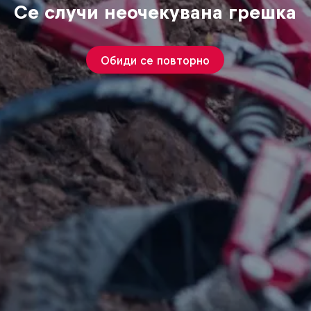
Се случи неочекувана грешка
Обиди се повторно