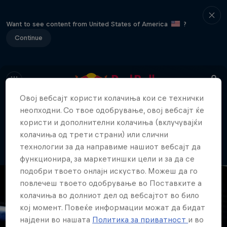
Want to see content from United States of America
?
Continue
Овој вебсајт користи колачиња кои се технички
неопходни. Со твое одобрување, овој вебсајт ќе
404
користи и дополнителни колачиња (вклучувајќи
Ова е непријатно... Каде отиде
колачиња од трети страни) или слични
страницата?!
технологии за да направиме нашиот вебсајт да
функционира, за маркетиншки цели и за да се
подобри твоето онлајн искуство. Можеш да го
повлечеш твоето одобрување во Поставките а
колачиња во долниот дел од вебсајтот во било
кој момент. Повеќе информации можат да бидат
најдени во нашата
Политика за приватност
и во