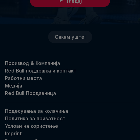
Гледај
Сакам уште!