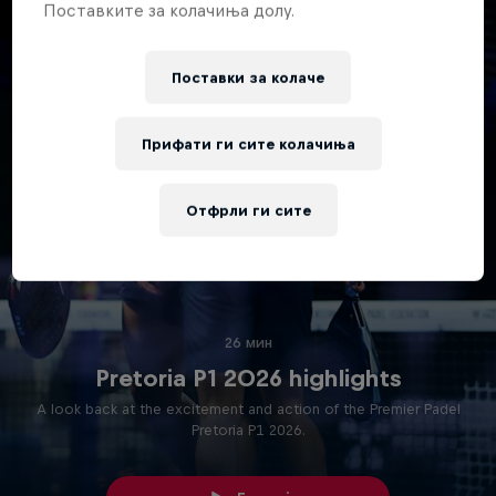
Поставките за колачиња долу.
Поставки за колачe
Прифати ги сите колачиња
Отфрли ги сите
26 мин
Pretoria P1 2026 highlights
A look back at the excitement and action of the Premier Padel
Pretoria P1 2026.