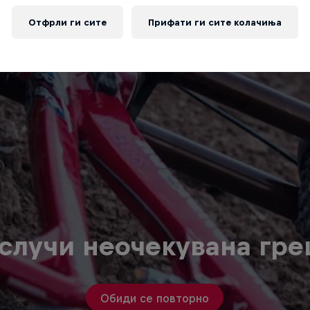
Отфрли ги сите
Прифати ги сите колачиња
случи неочекувана гр
Обиди се повторно