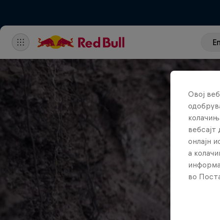
E
Овој веб
одобрува
колачињ
вебсајт 
онлајн 
а колачи
информа
во Поста