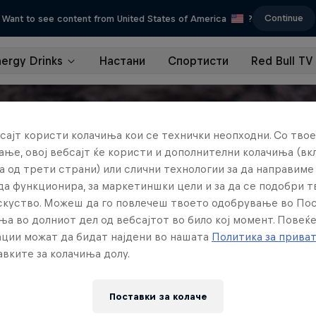
Continue
Want to see content from United States of America
?
nergy Drinks
Настани
Спортисти
Red Bull TV
сајт користи колачиња кои се технички неопходни. Со твое
ње, овој вебсајт ќе користи и дополнителни колачиња (вк
а од трети страни) или слични технологии за да направим
да функционира, за маркетиншки цели и за да се подобри 
искуство. Можеш да го повлечеш твоето одобрување во По
ња во долниот дел од вебсајтот во било кој момент. Повеќ
ции можат да бидат најдени во нашата
Политика за прива
вките за колачиња долу.
Поставки за колачe