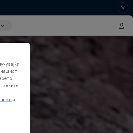
лучувајќи
е нашиот
твоето
ставките
е
тност
и