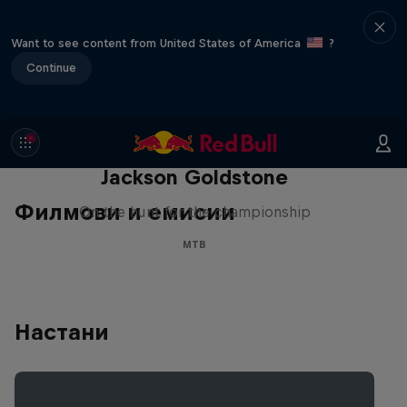
Want to see content from United States of America
?
Continue
The Search for Milliseconds:
Jackson Goldstone
Филмови и емисии
On the hunt for the championship
MTB
Настани