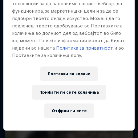
Повеќе слична содржина
технологии за да направиме нашиот вебсајт да
функционира, за маркетиншки цели и за да се
подобри твоето онлајн искуство. Можеш да го
повлечеш твоето одобрување во Поставките а
колачиња во долниот дел од вебсајтот во било
кој момент. Повеќе информации можат да бидат
најдени во нашата
Политика за приватност
и во
Поставките за колачиња долу.
Поставки за колачe
Прифати ги сите колачиња
Отфрли ги сите