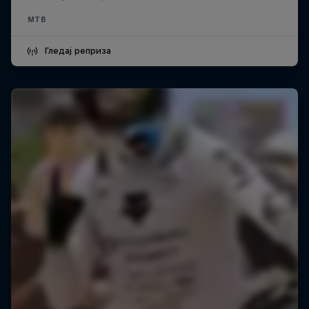
MTB
Гледај реприза