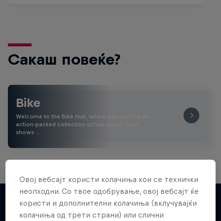
Сакаш повеќе?
Bike
Welcome to the Bike Hub, where you will find an
action-packed collection of two-wheel films,
shows …
Овој вебсајт користи колачиња кои се технички
неопходни. Со твое одобрување, овој вебсајт ќе
користи и дополнителни колачиња (вклучувајќи
колачиња од трети страни) или слични