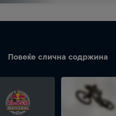
Повеќе слична содржина