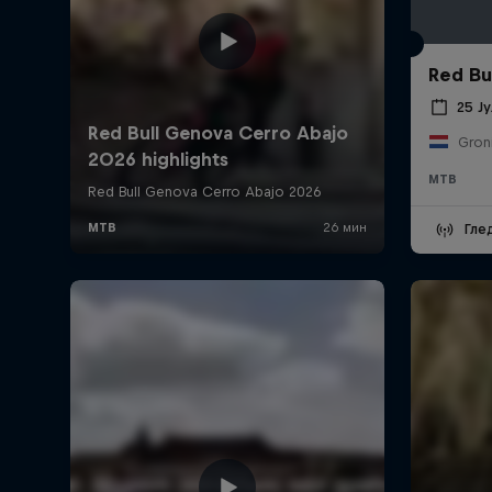
Red Bul
25 Ј
Gron
MTB
Гле