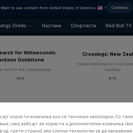
Continue
Want to see content from United States of America
?
nergy Drinks
Настани
Спортисти
Red Bull TV
earch for Milliseconds:
Crossings: New Zea
ackson Goldstone
Payson McElveen’s cross-count
e hunt for the championship
continue
MTB
MTB
сајт користи колачиња кои се технички неопходни. Со твое
ње, овој вебсајт ќе користи и дополнителни колачиња (вк
а од трети страни) или слични технологии за да направим