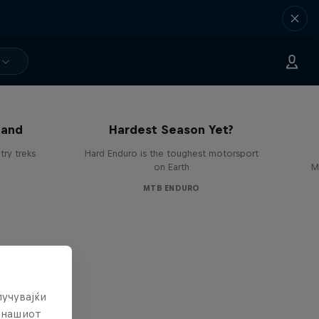
Hard Enduro 2025: The
land
Hardest Season Yet?
ry treks
Hard Enduro is the toughest motorsport
on Earth
M
MTB ENDURO
лучувајќи
е нашиот