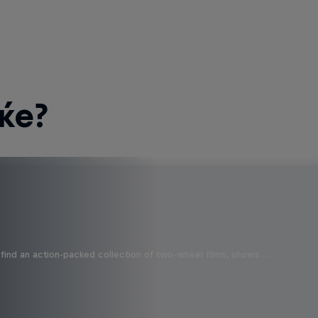
ќе?
find an action-packed collection of two-wheel films, shows …