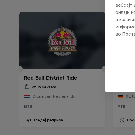
вебсајт 
онлајн 
а колачи
информа
во Поста
Red Bu
Red Bull District Ride
Abajo
25 Јули 2026
5 – 
Groningen, Netherlands
Stut
MTB
MTB
Гледај реприза
Upc