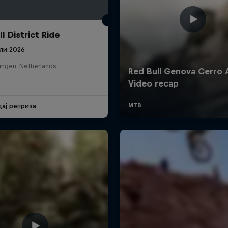
l District Ride
ули 2026
ingen, Netherlands
дај реприза