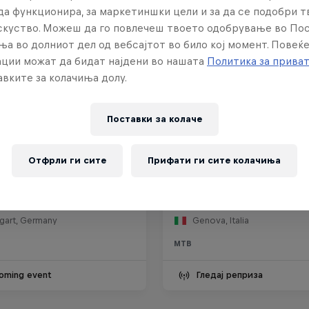
да функционира, за маркетиншки цели и за да се подобри 
искуство. Можеш да го повлечеш твоето одобрување во По
ња во долниот дел од вебсајтот во било кој момент. Повеќ
ции можат да бидат најдени во нашата
Политика за прива
вките за колачиња долу.
Поставки за колачe
ll Stuttgart Cerro
Отфрли ги сите
Прифати ги сите колачиња
Red Bull Genova Cerro
6 Септември 2026
27 – 28 Јуни 2026
tgart, Germany
Genova, Italia
MTB
oming event
Гледај реприза