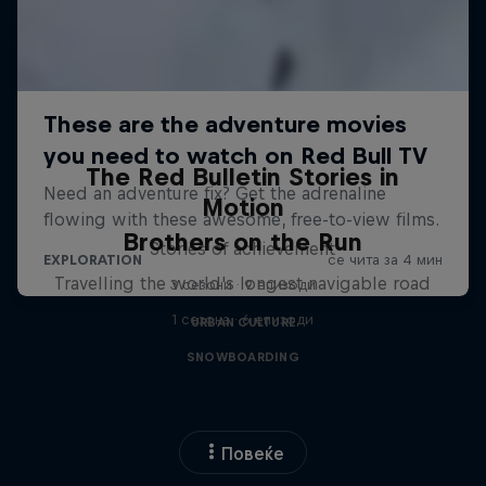
The Red Bulletin Stories in
Motion
Brothers on the Run
Stories of achievement
Travelling the world's longest navigable road
3 сезони · 9 епизоди
1 сезона · 6 епизоди
URBAN CULTURE
SNOWBOARDING
Повеќе