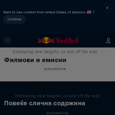
Want to see content from United States of America
?
Continue
Natural Heights
Embracing new heights, on and off the wall
Филмови и емисии
4 епизоди
EXPLORATION
Natural Heights
Embracing new heights, on and off the wall
Повеќе слична содржина
4 епизоди
EXPLORATION