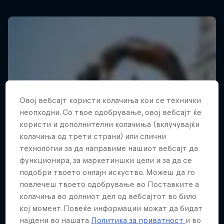
Овој вебсајт користи колачиња кои се технички
неопходни. Со твое одобрување, овој вебсајт ќе
користи и дополнителни колачиња (вклучувајќи
колачиња од трети страни) или слични
технологии за да направиме нашиот вебсајт да
функционира, за маркетиншки цели и за да се
подобри твоето онлајн искуство. Можеш да го
повлечеш твоето одобрување во Поставките а
колачиња во долниот дел од вебсајтот во било
кој момент. Повеќе информации можат да бидат
најдени во нашата
Политика за приватност
и во